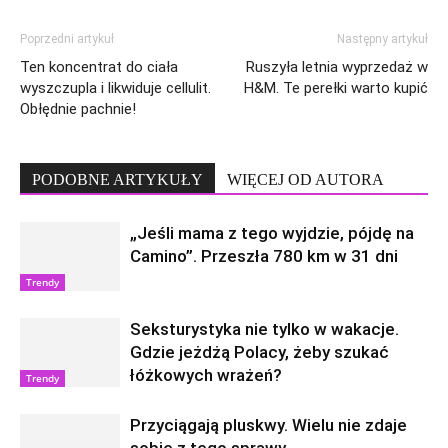
Poprzedni artykuł
Następny artykuł
Ten koncentrat do ciała
Ruszyła letnia wyprzedaż w
wyszczupla i likwiduje cellulit.
H&M. Te perełki warto kupić
Obłędnie pachnie!
PODOBNE ARTYKUŁY
WIĘCEJ OD AUTORA
„Jeśli mama z tego wyjdzie, pójdę na
Camino”. Przeszła 780 km w 31 dni
Trendy
Seksturystyka nie tylko w wakacje.
Gdzie jeżdżą Polacy, żeby szukać
łóżkowych wrażeń?
Trendy
Przyciągają pluskwy. Wielu nie zdaje