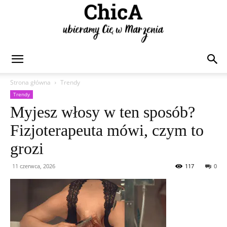
Chica
Strona główna
Trendy
Trendy
Myjesz włosy w ten sposób?
Fizjoterapeuta mówi, czym to
grozi
11 czerwca, 2026
117
0