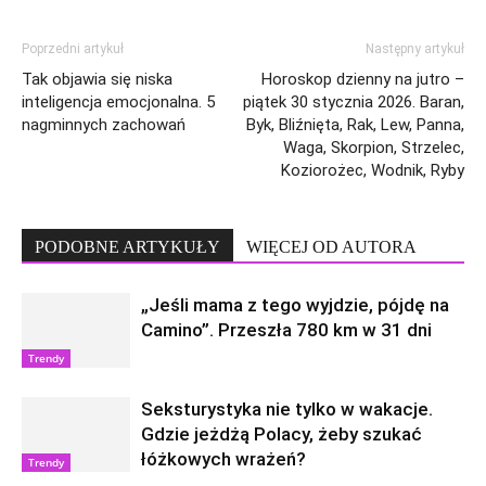
Poprzedni artykuł
Następny artykuł
Tak objawia się niska
Horoskop dzienny na jutro –
inteligencja emocjonalna. 5
piątek 30 stycznia 2026. Baran,
nagminnych zachowań
Byk, Bliźnięta, Rak, Lew, Panna,
Waga, Skorpion, Strzelec,
Koziorożec, Wodnik, Ryby
PODOBNE ARTYKUŁY
WIĘCEJ OD AUTORA
„Jeśli mama z tego wyjdzie, pójdę na
Camino”. Przeszła 780 km w 31 dni
Trendy
Seksturystyka nie tylko w wakacje.
Gdzie jeżdżą Polacy, żeby szukać
łóżkowych wrażeń?
Trendy