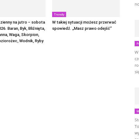
no
Trendy
ienny na jutro – sobota
W takiej sytuacji możesz przerwać
026. Baran, Byk, Bliźnięta,
spowiedź. „Masz prawo odejść”
anna, Waga, Skorpion,
oziorożec, Wodnik, Ryby
P
W 
cz
ro
się
M
St
To
wy