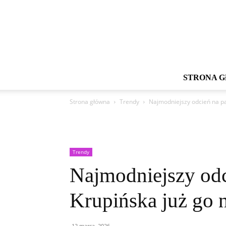
STRONA 
Strona główna
Trendy
Najmodniejszy odcień na pa
Trendy
Najmodniejszy odc
Krupińska już go 
12 marca, 2026