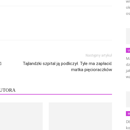
wi
ok
os
U
Następny artykuł
Ma
ć
Tajlandzki szpital ją podliczył. Tyle ma zapłacić
dz
matka pięcioraczków
ja
wz
AUTORA
M
Db
ko