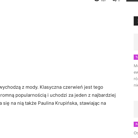
T
Mo
ew
ró
ni
ie wychodzą z mody. Klasyczna czerwień jest tego
romną popularnością i uchodzi za jeden z najbardziej
się na nią także Paulina Krupińska, stawiając na
P
Os