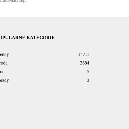
stanawiasz się,...
OPULARNE KATEGORIE
rendy
14711
roda
3684
oda
5
orady
3