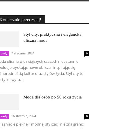
Koniecznie przeczytaj!
Styl city, praktyczna i elegancka
uliczna moda
7 stycznia, 2024
rendy
0
da uliczna w dzisiejszych czasach nieustannie
oluuje, zyskując nowe oblicza i inspirując się
żnorodnością kultur oraz stylów życia. Styl city to
e tylko wyraz...
Moda dla osób po 50 roku życia
16 stycznia, 2024
orady
0
iągnięcie pięknej i modnej stylizacji nie zna granic