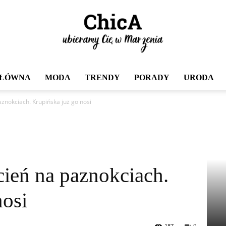
GŁÓWNA
MODA
TRENDY
PORADY
URODA
Chica
znokciach. Krupińska już go nosi
ień na paznokciach.
nosi
187
0