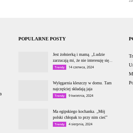
za
POPULARNE POSTY
P
Jest żołnierką i mamą. „Ludzie
T
zarzucają mi, że nie interesuję się...
U
14 czerwca, 2024
Trendy
M
P
Wylęgarnia kleszczy w domu. Tam
najczęściej składają jaja
a
9 kwietnia, 2024
Trendy
Ma egipskiego kochanka. „Mój
polski chłopak to przy nim cieć”
4 sierpnia, 2024
Trendy