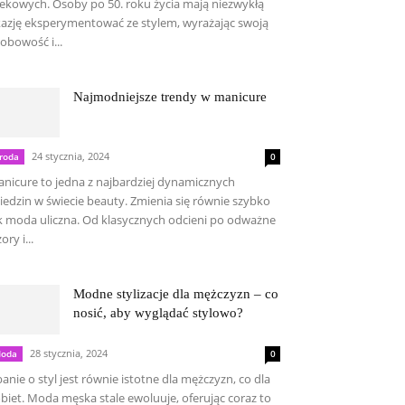
ekowych. Osoby po 50. roku życia mają niezwykłą
azję eksperymentować ze stylem, wyrażając swoją
obowość i...
Najmodniejsze trendy w manicure
24 stycznia, 2024
roda
0
nicure to jedna z najbardziej dynamicznych
iedzin w świecie beauty. Zmienia się równie szybko
k moda uliczna. Od klasycznych odcieni po odważne
ory i...
Modne stylizacje dla mężczyzn – co
nosić, aby wyglądać stylowo?
28 stycznia, 2024
oda
0
anie o styl jest równie istotne dla mężczyzn, co dla
biet. Moda męska stale ewoluuje, oferując coraz to