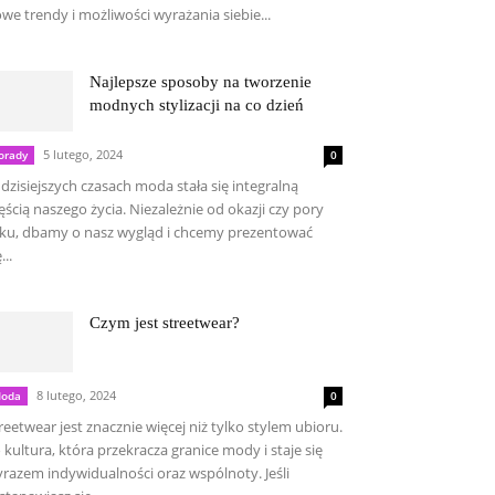
we trendy i możliwości wyrażania siebie...
Najlepsze sposoby na tworzenie
modnych stylizacji na co dzień
5 lutego, 2024
orady
0
dzisiejszych czasach moda stała się integralną
ęścią naszego życia. Niezależnie od okazji czy pory
ku, dbamy o nasz wygląd i chcemy prezentować
...
Czym jest streetwear?
8 lutego, 2024
oda
0
reetwear jest znacznie więcej niż tylko stylem ubioru.
 kultura, która przekracza granice mody i staje się
razem indywidualności oraz wspólnoty. Jeśli