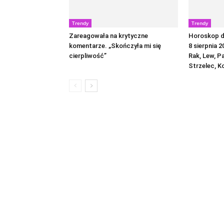
Trendy
Trendy
Zareagowała na krytyczne
Horoskop dz
komentarze. „Skończyła mi się
8 sierpnia 2
cierpliwość”
Rak, Lew, P
Strzelec, K