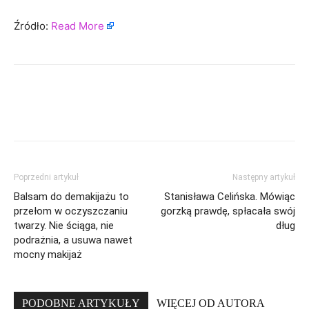
Źródło:
Read More
Poprzedni artykuł
Następny artykuł
Balsam do demakijażu to
Stanisława Celińska. Mówiąc
przełom w oczyszczaniu
gorzką prawdę, spłacała swój
twarzy. Nie ściąga, nie
dług
podrażnia, a usuwa nawet
mocny makijaż
PODOBNE ARTYKUŁY
WIĘCEJ OD AUTORA