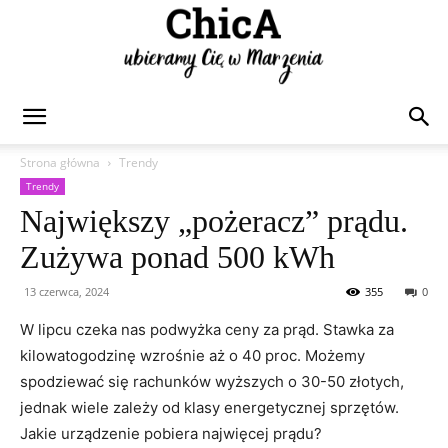
Chica
Strona główna
Trendy
Trendy
Największy „pożeracz” prądu.
Zużywa ponad 500 kWh
13 czerwca, 2024
355
0
W lipcu czeka nas podwyżka ceny za prąd. Stawka za
kilowatogodzinę wzrośnie aż o 40 proc. Możemy
spodziewać się rachunków wyższych o 30-50 złotych,
jednak wiele zależy od klasy energetycznej sprzętów.
Jakie urządzenie pobiera najwięcej prądu?