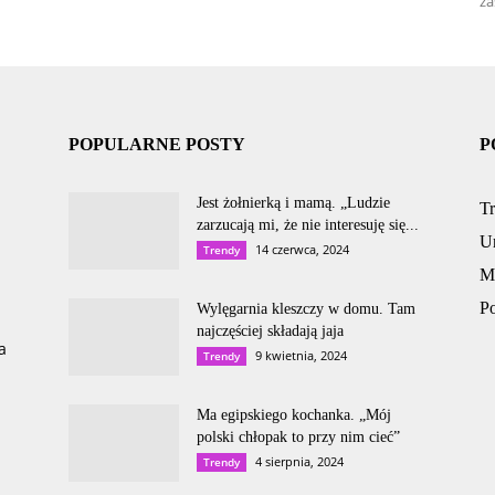
za
POPULARNE POSTY
P
Jest żołnierką i mamą. „Ludzie
T
zarzucają mi, że nie interesuję się...
U
14 czerwca, 2024
Trendy
M
P
Wylęgarnia kleszczy w domu. Tam
najczęściej składają jaja
a
9 kwietnia, 2024
Trendy
Ma egipskiego kochanka. „Mój
polski chłopak to przy nim cieć”
4 sierpnia, 2024
Trendy