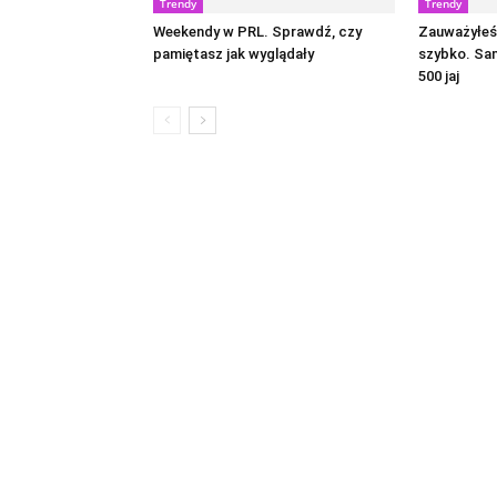
Trendy
Trendy
Weekendy w PRL. Sprawdź, czy
Zauważyłeś 
pamiętasz jak wyglądały
szybko. Sa
500 jaj