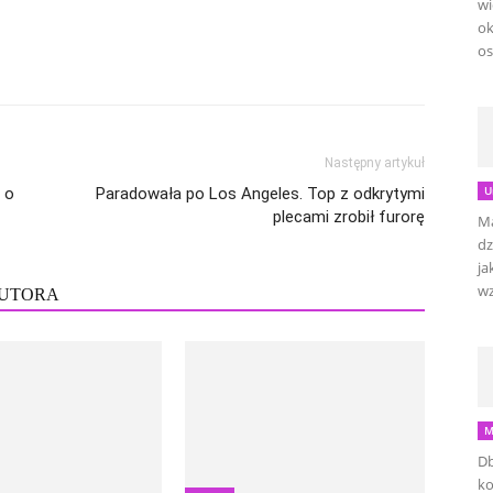
wi
ok
os
Następny artykuł
U
 o
Paradowała po Los Angeles. Top z odkrytymi
plecami zrobił furorę
Ma
dz
ja
wz
AUTORA
M
Db
ko