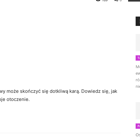
T
Mo
ew
ró
ni
y może skończyć się dotkliwą karą. Dowiedz się, jak
je otoczenie.
P
Os