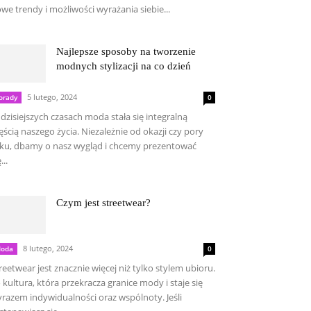
we trendy i możliwości wyrażania siebie...
Najlepsze sposoby na tworzenie
modnych stylizacji na co dzień
5 lutego, 2024
orady
0
dzisiejszych czasach moda stała się integralną
ęścią naszego życia. Niezależnie od okazji czy pory
ku, dbamy o nasz wygląd i chcemy prezentować
...
Czym jest streetwear?
8 lutego, 2024
oda
0
reetwear jest znacznie więcej niż tylko stylem ubioru.
 kultura, która przekracza granice mody i staje się
razem indywidualności oraz wspólnoty. Jeśli