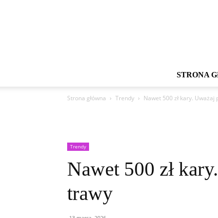
STRONA 
Strona główna
Trendy
Nawet 500 zł kary. Uważaj 
Trendy
Nawet 500 zł kary
trawy
13 marca, 2026