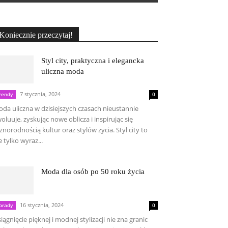
Koniecznie przeczytaj!
Styl city, praktyczna i elegancka
uliczna moda
7 stycznia, 2024
rendy
0
da uliczna w dzisiejszych czasach nieustannie
oluuje, zyskując nowe oblicza i inspirując się
żnorodnością kultur oraz stylów życia. Styl city to
e tylko wyraz...
Moda dla osób po 50 roku życia
16 stycznia, 2024
orady
0
iągnięcie pięknej i modnej stylizacji nie zna granic