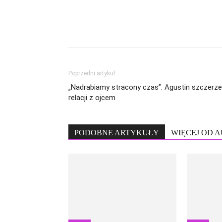
Poprzedni artykuł
„Nadrabiamy stracony czas”. Agustin szczerze
relacji z ojcem
PODOBNE ARTYKUŁY
WIĘCEJ OD 