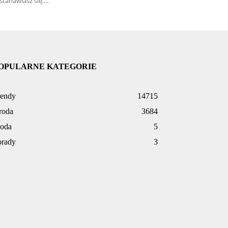
stanawiasz się,...
OPULARNE KATEGORIE
rendy
14715
roda
3684
oda
5
orady
3