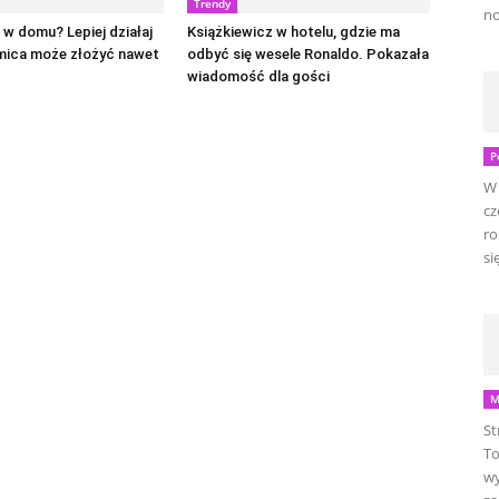
Trendy
no
w domu? Lepiej działaj
Książkiewicz w hotelu, gdzie ma
mica może złożyć nawet
odbyć się wesele Ronaldo. Pokazała
wiadomość dla gości
P
W 
cz
ro
się
M
St
To
wy