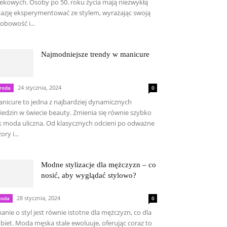
ekowych. Osoby po 50. roku życia mają niezwykłą
azję eksperymentować ze stylem, wyrażając swoją
obowość i...
Najmodniejsze trendy w manicure
24 stycznia, 2024
roda
0
nicure to jedna z najbardziej dynamicznych
iedzin w świecie beauty. Zmienia się równie szybko
k moda uliczna. Od klasycznych odcieni po odważne
ory i...
Modne stylizacje dla mężczyzn – co
nosić, aby wyglądać stylowo?
28 stycznia, 2024
oda
0
anie o styl jest równie istotne dla mężczyzn, co dla
biet. Moda męska stale ewoluuje, oferując coraz to