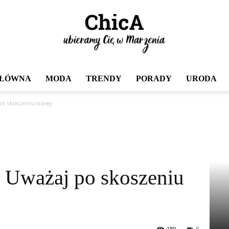
GŁÓWNA
MODA
TRENDY
PORADY
URODA
Chica
po skoszeniu trawy
. Uważaj po skoszeniu
189
0