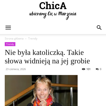
Chica
Strona główna
Trendy
Trendy
Nie była katoliczką. Takie
słowa widnieją na jej grobie
23 czerwca, 2026
101
0