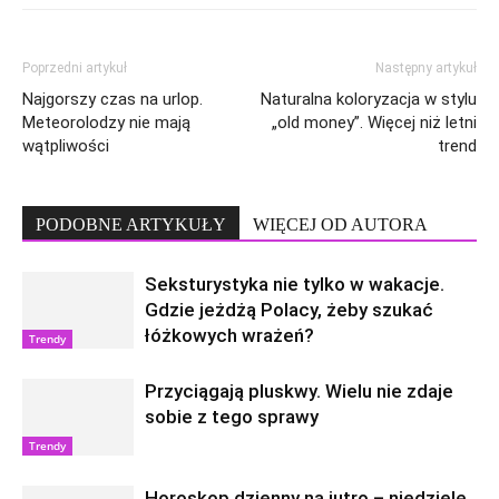
Poprzedni artykuł
Następny artykuł
Najgorszy czas na urlop.
Naturalna koloryzacja w stylu
Meteorolodzy nie mają
„old money”. Więcej niż letni
wątpliwości
trend
PODOBNE ARTYKUŁY
WIĘCEJ OD AUTORA
Seksturystyka nie tylko w wakacje.
Gdzie jeżdżą Polacy, żeby szukać
łóżkowych wrażeń?
Trendy
Przyciągają pluskwy. Wielu nie zdaje
sobie z tego sprawy
Trendy
Horoskop dzienny na jutro – niedzielę