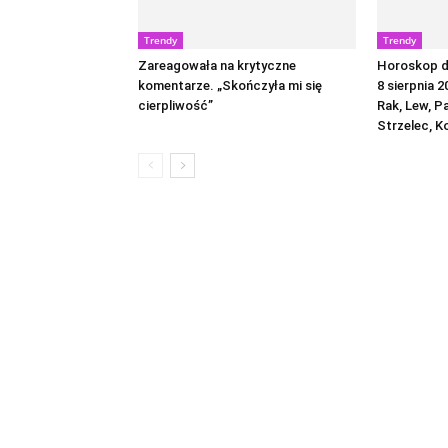
Trendy
Trendy
Zareagowała na krytyczne
Horoskop dz
komentarze. „Skończyła mi się
8 sierpnia 2
cierpliwość”
Rak, Lew, P
Strzelec, K