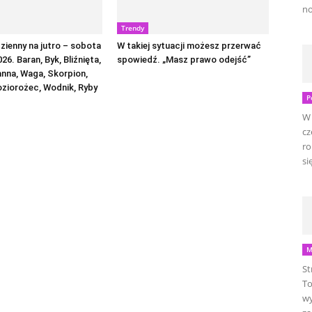
no
Trendy
ienny na jutro – sobota
W takiej sytuacji możesz przerwać
026. Baran, Byk, Bliźnięta,
spowiedź. „Masz prawo odejść”
anna, Waga, Skorpion,
oziorożec, Wodnik, Ryby
P
W 
cz
ro
się
M
St
To
wy