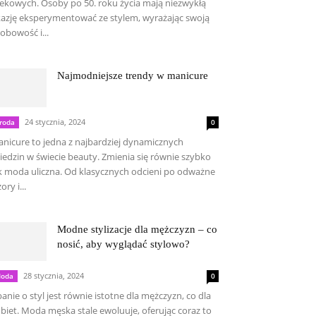
ekowych. Osoby po 50. roku życia mają niezwykłą
azję eksperymentować ze stylem, wyrażając swoją
obowość i...
Najmodniejsze trendy w manicure
24 stycznia, 2024
roda
0
nicure to jedna z najbardziej dynamicznych
iedzin w świecie beauty. Zmienia się równie szybko
k moda uliczna. Od klasycznych odcieni po odważne
ory i...
Modne stylizacje dla mężczyzn – co
nosić, aby wyglądać stylowo?
28 stycznia, 2024
oda
0
anie o styl jest równie istotne dla mężczyzn, co dla
biet. Moda męska stale ewoluuje, oferując coraz to