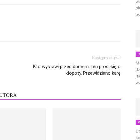
wi
ok
os
U
Następny artykuł
Ma
Kto wystawi przed domem, ten prosi się o
dz
kłopoty. Przewidziano karę
ja
wz
AUTORA
M
Db
ko