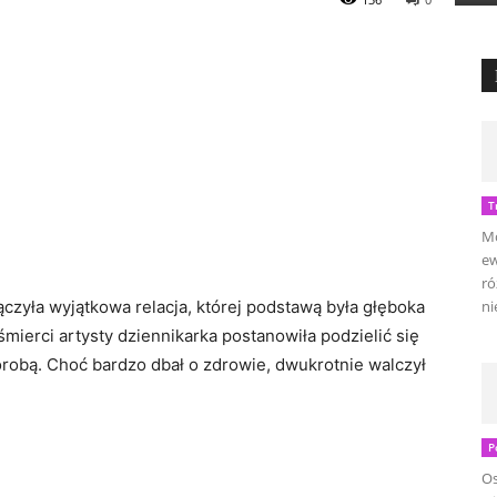
T
Mo
ew
ró
ączyła wyjątkowa relacja, której podstawą była głęboka
ni
śmierci artysty dziennikarka postanowiła podzielić się
obą. Choć bardzo dbał o zdrowie, dwukrotnie walczył
P
Os