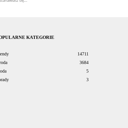
stanawiasz się,...
OPULARNE KATEGORIE
rendy
14711
roda
3684
oda
5
orady
3