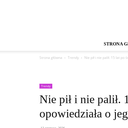
STRONA 
Strona główna
Trendy
Nie pił i nie palił. 15 lat po
Trendy
Nie pił i nie palił.
opowiedziała o je
12 czerwca, 2026