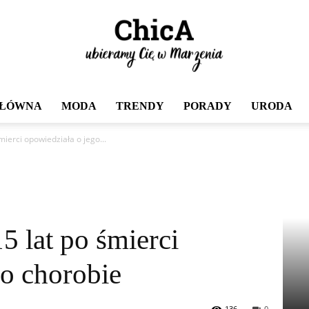
GŁÓWNA
MODA
TRENDY
PORADY
URODA
Chica
 śmierci opowiedziała o jego...
 15 lat po śmierci
go chorobie
136
0