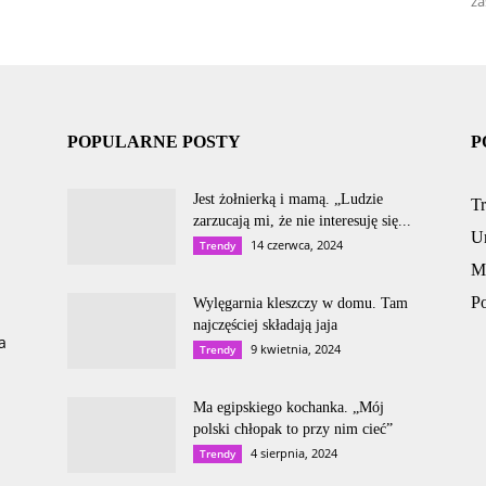
za
POPULARNE POSTY
P
Jest żołnierką i mamą. „Ludzie
T
zarzucają mi, że nie interesuję się...
U
14 czerwca, 2024
Trendy
M
P
Wylęgarnia kleszczy w domu. Tam
najczęściej składają jaja
a
9 kwietnia, 2024
Trendy
Ma egipskiego kochanka. „Mój
polski chłopak to przy nim cieć”
4 sierpnia, 2024
Trendy