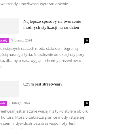
we trendy i możliwości wyrażania siebie...
Najlepsze sposoby na tworzenie
modnych stylizacji na co dzień
5 lutego, 2024
orady
0
dzisiejszych czasach moda stała się integralną
ęścią naszego życia. Niezależnie od okazji czy pory
ku, dbamy o nasz wygląd i chcemy prezentować
...
Czym jest streetwear?
8 lutego, 2024
oda
0
reetwear jest znacznie więcej niż tylko stylem ubioru.
 kultura, która przekracza granice mody i staje się
razem indywidualności oraz wspólnoty. Jeśli