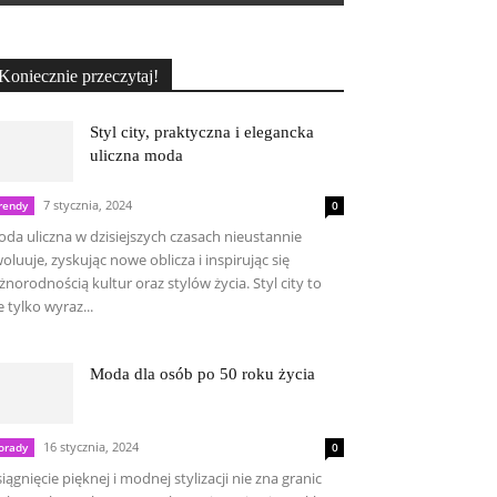
Koniecznie przeczytaj!
Styl city, praktyczna i elegancka
uliczna moda
7 stycznia, 2024
rendy
0
da uliczna w dzisiejszych czasach nieustannie
oluuje, zyskując nowe oblicza i inspirując się
żnorodnością kultur oraz stylów życia. Styl city to
e tylko wyraz...
Moda dla osób po 50 roku życia
16 stycznia, 2024
orady
0
iągnięcie pięknej i modnej stylizacji nie zna granic