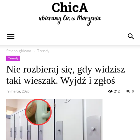
Chica
Strona główna
Trendy
Trendy
Nie rozbieraj się, gdy widzisz
taki wieszak. Wyjdź i zgłoś
9 marca, 2026
212
0