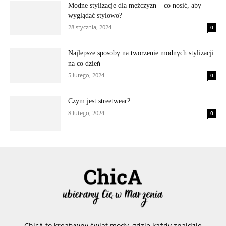
Modne stylizacje dla mężczyzn – co nosić, aby
wyglądać stylowo?
28 stycznia, 2024
0
Najlepsze sposoby na tworzenie modnych stylizacji
na co dzień
5 lutego, 2024
0
Czym jest streetwear?
8 lutego, 2024
0
ChicA to kreatywny świat mody, gdzie każdy znajdzie