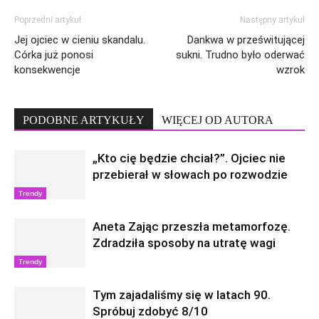
Poprzedni artykuł
Następny artykuł
Jej ojciec w cieniu skandalu.
Dankwa w prześwitującej
Córka już ponosi
sukni. Trudno było oderwać
konsekwencje
wzrok
PODOBNE ARTYKUŁY
WIĘCEJ OD AUTORA
„Kto cię będzie chciał?”. Ojciec nie
przebierał w słowach po rozwodzie
Trendy
Aneta Zając przeszła metamorfozę.
Zdradziła sposoby na utratę wagi
Trendy
Tym zajadaliśmy się w latach 90.
Spróbuj zdobyć 8/10