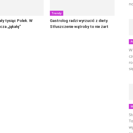
no
Trendy
ały tysiąc Polek. W
Gastrolog radzi wyrzucić z diety.
cza „jąkałę”
Stłuszczenie wątroby to nie żart
P
W 
cz
ro
się
M
St
To
wy