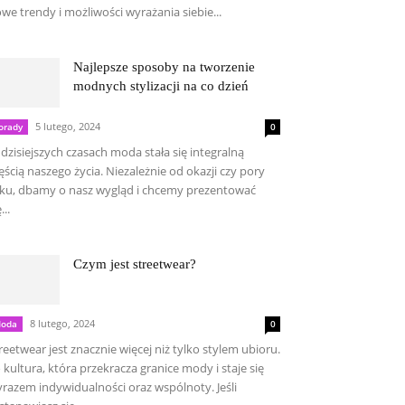
we trendy i możliwości wyrażania siebie...
Najlepsze sposoby na tworzenie
modnych stylizacji na co dzień
5 lutego, 2024
orady
0
dzisiejszych czasach moda stała się integralną
ęścią naszego życia. Niezależnie od okazji czy pory
ku, dbamy o nasz wygląd i chcemy prezentować
...
Czym jest streetwear?
8 lutego, 2024
oda
0
reetwear jest znacznie więcej niż tylko stylem ubioru.
 kultura, która przekracza granice mody i staje się
razem indywidualności oraz wspólnoty. Jeśli