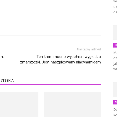
wi
ok
os
U
Następny artykuł
Ma
m,
Ten krem mocno wypełnia i wygładza
dz
zmarszczki. Jest naszpikowany niacynamidem
ja
wz
AUTORA
M
Db
ko