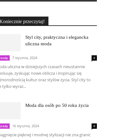
Koniecznie przeczytaj!
Styl city, praktyczna i elegancka
uliczna moda
7 stycznia, 2024
rendy
0
da uliczna w dzisiejszych czasach nieustannie
oluuje, zyskując nowe oblicza i inspirując się
żnorodnością kultur oraz stylów życia. Styl city to
e tylko wyraz...
Moda dla osób po 50 roku życia
16 stycznia, 2024
orady
0
iągnięcie pięknej i modnej stylizacji nie zna granic