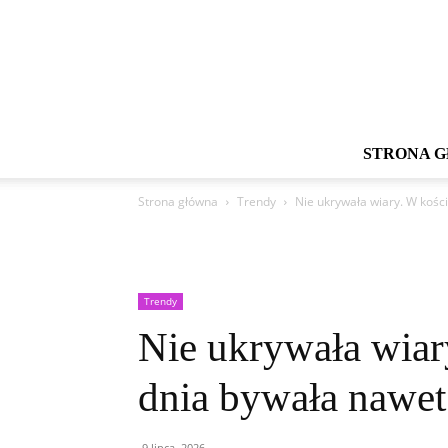
STRONA 
Strona główna
Trendy
Nie ukrywała wiary. W kośc
Trendy
Nie ukrywała wiar
dnia bywała nawet 
9 lipca, 2026