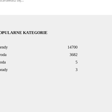
stanawiasz się,...
OPULARNE KATEGORIE
rendy
14700
roda
3682
oda
5
orady
3