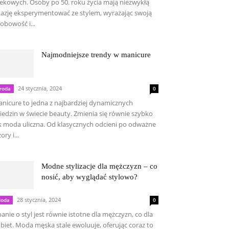
ekowych. Osoby po 50. roku życia mają niezwykłą
azję eksperymentować ze stylem, wyrażając swoją
obowość i...
Najmodniejsze trendy w manicure
24 stycznia, 2024
roda
0
nicure to jedna z najbardziej dynamicznych
iedzin w świecie beauty. Zmienia się równie szybko
k moda uliczna. Od klasycznych odcieni po odważne
ory i...
Modne stylizacje dla mężczyzn – co
nosić, aby wyglądać stylowo?
28 stycznia, 2024
oda
0
anie o styl jest równie istotne dla mężczyzn, co dla
biet. Moda męska stale ewoluuje, oferując coraz to