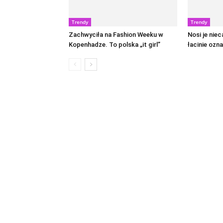
Trendy
Trendy
Zachwyciła na Fashion Weeku w
Nosi je niec
Kopenhadze. To polska „it girl”
łacinie ozna