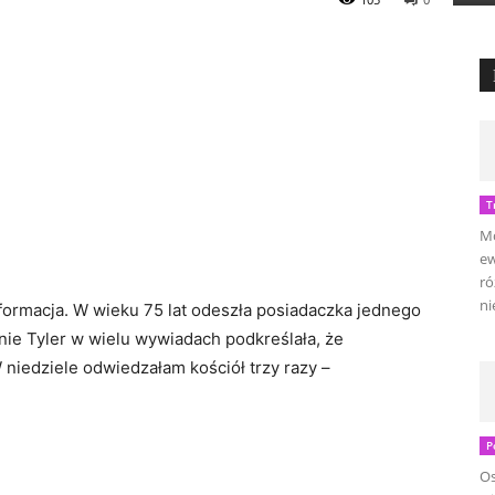
T
Mo
ew
ró
ni
nformacja. W wieku 75 lat odeszła posiadaczka jednego
nie Tyler w wielu wywiadach podkreślała, że
 niedziele odwiedzałam kościół trzy razy –
P
Os