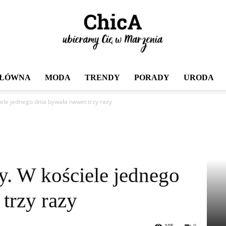
GŁÓWNA
MODA
TRENDY
PORADY
URODA
Chica
iele jednego dnia bywała nawet trzy razy
y. W kościele jednego
trzy razy
105
0