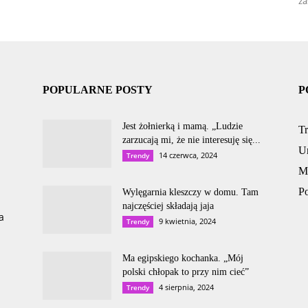
za
POPULARNE POSTY
P
Jest żołnierką i mamą. „Ludzie
T
zarzucają mi, że nie interesuję się...
U
14 czerwca, 2024
Trendy
M
P
Wylęgarnia kleszczy w domu. Tam
najczęściej składają jaja
a
9 kwietnia, 2024
Trendy
Ma egipskiego kochanka. „Mój
polski chłopak to przy nim cieć”
4 sierpnia, 2024
Trendy