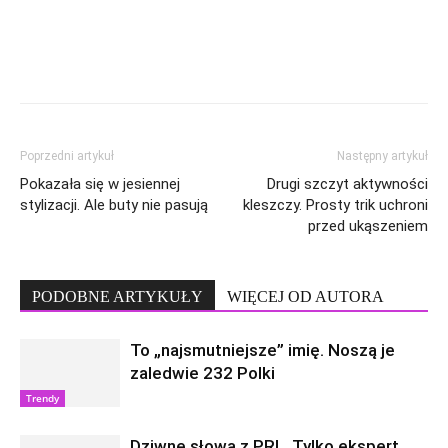
Poprzedni artykuł
Następny artykuł
Pokazała się w jesiennej
Drugi szczyt aktywności
stylizacji. Ale buty nie pasują
kleszczy. Prosty trik uchroni
przed ukąszeniem
PODOBNE ARTYKUŁY
WIĘCEJ OD AUTORA
To „najsmutniejsze” imię. Noszą je
zaledwie 232 Polki
Trendy
Dziwne słowa z PRL. Tylko ekspert