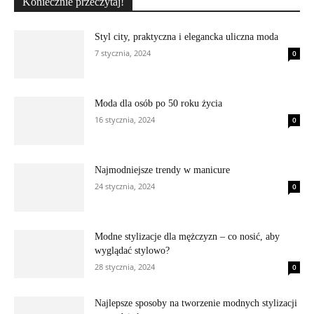
Koniecznie przeczytaj!
Styl city, praktyczna i elegancka uliczna moda
7 stycznia, 2024
0
Moda dla osób po 50 roku życia
16 stycznia, 2024
0
Najmodniejsze trendy w manicure
24 stycznia, 2024
0
Modne stylizacje dla mężczyzn – co nosić, aby
wyglądać stylowo?
28 stycznia, 2024
0
Najlepsze sposoby na tworzenie modnych stylizacji