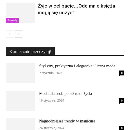
Żyje w celibacie. „Ode mnie księża
mogą się uczyć”
Trendy
Koniecznie przeczytaj!
Styl city, praktyczna i elegancka uliczna moda
7 stycznia, 2024
0
Moda dla osób po 50 roku życia
16 stycznia, 2024
0
Najmodniejsze trendy w manicure
24 stycznia, 2024
0