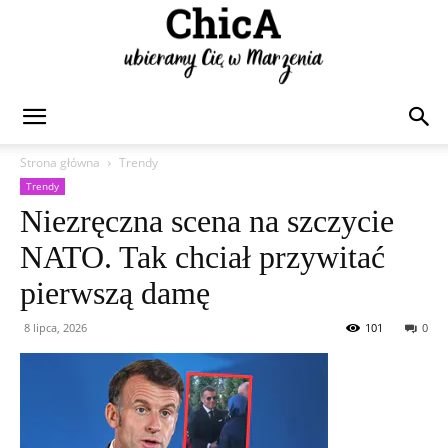
Chica
Strona główna
Trendy
Trendy
Niezręczna scena na szczycie
NATO. Tak chciał przywitać
pierwszą damę
8 lipca, 2026
101
0