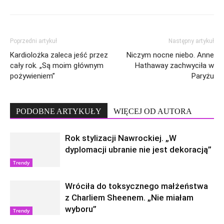
Poprzedni artykuł
Następny artykuł
Kardiolożka zaleca jeść przez
Niczym nocne niebo. Anne
cały rok. „Są moim głównym
Hathaway zachwyciła w
pożywieniem”
Paryżu
PODOBNE ARTYKUŁY
WIĘCEJ OD AUTORA
Rok stylizacji Nawrockiej. „W
dyplomacji ubranie nie jest dekoracją”
Trendy
Wróciła do toksycznego małżeństwa
z Charliem Sheenem. „Nie miałam
wyboru”
Trendy