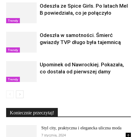
Odeszła ze Spice Girls. Po latach Mel
B powiedziała, co je połączyło
Trendy
Odeszła w samotności. Śmierć
gwiazdy TVP długo była tajemnicą
Trendy
Upominek od Nawrockiej. Pokazała,
co dostała od pierwszej damy
Trendy
Koniecznie przeczytaj!
Styl city, praktyczna i elegancka uliczna moda
7 stycznia, 2024
0