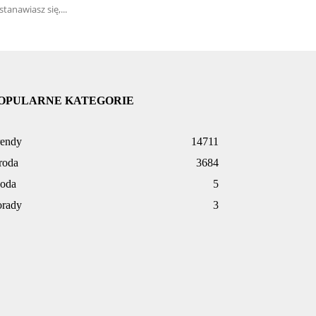
stanawiasz się,...
OPULARNE KATEGORIE
rendy
14711
roda
3684
oda
5
orady
3