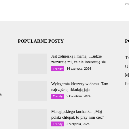
za
POPULARNE POSTY
P
Jest żołnierką i mamą. „Ludzie
T
zarzucają mi, że nie interesuję się...
U
14 czerwca, 2024
Trendy
M
P
Wylęgarnia kleszczy w domu. Tam
najczęściej składają jaja
a
9 kwietnia, 2024
Trendy
Ma egipskiego kochanka. „Mój
polski chłopak to przy nim cieć”
4 sierpnia, 2024
Trendy