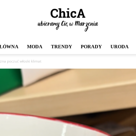
GŁÓWNA
MODA
TRENDY
PORADY
URODA
Chica
żna poczuć włoski klimat