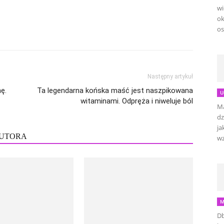
wi
ok
os
Następny artykuł
ę.
Ta legendarna końska maść jest naszpikowana
U
witaminami. Odpręża i niweluje ból
Ma
dz
ja
AUTORA
wz
M
Db