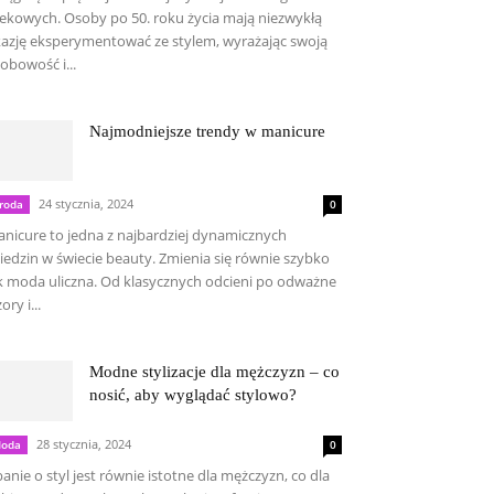
ekowych. Osoby po 50. roku życia mają niezwykłą
azję eksperymentować ze stylem, wyrażając swoją
obowość i...
Najmodniejsze trendy w manicure
24 stycznia, 2024
roda
0
nicure to jedna z najbardziej dynamicznych
iedzin w świecie beauty. Zmienia się równie szybko
k moda uliczna. Od klasycznych odcieni po odważne
ory i...
Modne stylizacje dla mężczyzn – co
nosić, aby wyglądać stylowo?
28 stycznia, 2024
oda
0
anie o styl jest równie istotne dla mężczyzn, co dla