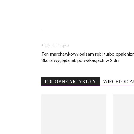
Poprzedni artykuł
Ten marchewkowy balsam robi turbo opalenizn
Skóra wygląda jak po wakacjach w 2 dni
PODOBNE ARTYKUŁY
WIĘCEJ OD 