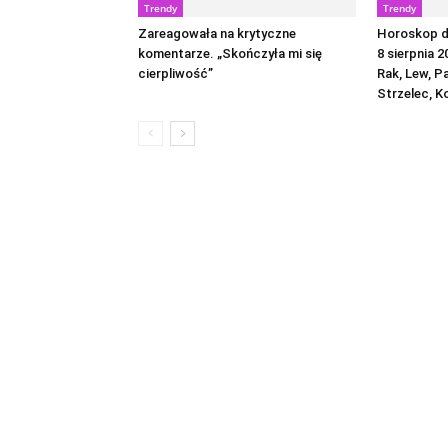
Trendy
Trendy
Zareagowała na krytyczne
Horoskop dz
komentarze. „Skończyła mi się
8 sierpnia 2
cierpliwość”
Rak, Lew, P
Strzelec, K