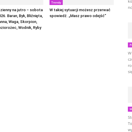
ko
Trendy
no
ienny na jutro – sobota
W takiej sytuacji możesz przerwać
026. Baran, Byk, Bliźnięta,
spowiedź. „Masz prawo odejść”
anna, Waga, Skorpion,
oziorożec, Wodnik, Ryby
P
W 
cz
ro
się
M
St
To
wy