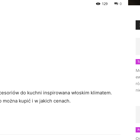
129
0
T
Mo
ew
ró
ni
akcesoriów do kuchni inspirowana włoskim klimatem.
o można kupić i w jakich cenach.
P
Os