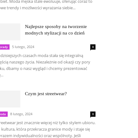
biet. Moda męska stale ewoluuje, oferując coraz to
we trendy i możliwości wyrażania siebie...
Najlepsze sposoby na tworzenie
modnych stylizacji na co dzień
5 lutego, 2024
orady
0
dzisiejszych czasach moda stała się integralną
ęścią naszego życia. Niezależnie od okazji czy pory
ku, dbamy o nasz wygląd i chcemy prezentować
...
Czym jest streetwear?
8 lutego, 2024
oda
0
reetwear jest znacznie więcej niż tylko stylem ubioru.
 kultura, która przekracza granice mody i staje się
razem indywidualności oraz wspólnoty. Jeśli