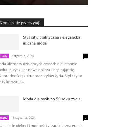
Koniecznie przeczytaj!
Styl city, praktyczna i elegancka
uliczna moda
7 stycznia, 2024
rendy
0
da uliczna w dzisiejszych czasach nieustannie
oluuje, zyskując nowe oblicza i inspirując się
żnorodnością kultur oraz stylów życia. Styl city to
e tylko wyraz...
Moda dla osób po 50 roku życia
16 stycznia, 2024
orady
0
iągnięcie pięknej i modnej stylizacji nie zna granic