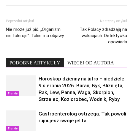
Poprzedni artykuł
Następny artykuł
Nie może już pić. „Organizm
Tak Polacy zdradzają na
nie toleruje”. Takie ma objawy
wakacjach. Detektywka
opowiada
PODOBNE ARTYKUŁY
WIĘCEJ OD AUTORA
Horoskop dzienny na jutro – niedzielę
9 sierpnia 2026. Baran, Byk, Bliźnięta,
Rak, Lew, Panna, Waga, Skorpion,
Trendy
Strzelec, Koziorożec, Wodnik, Ryby
Gastroenterolog ostrzega. Tak powoli
rujnujesz swoje jelita
Trendy