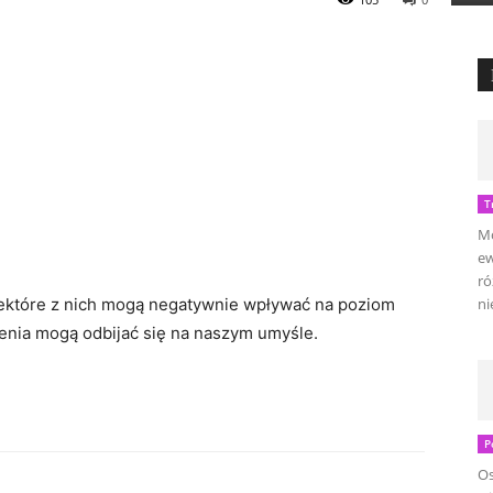
T
Mo
ew
ró
niektóre z nich mogą negatywnie wpływać na poziom
ni
jenia mogą odbijać się na naszym umyśle.
P
Os