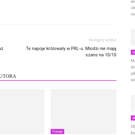
wi
ok
os
Następny artykuł
aż
Te napoje królowały w PRL-u. Młodzi nie mają
U
szans na 10/10
Ma
dz
ja
AUTORA
wz
M
Db
Trendy
ko