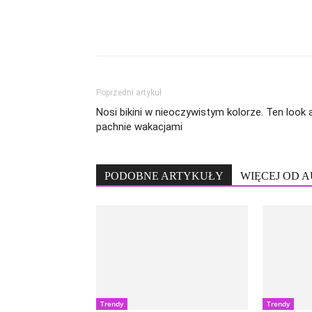
Poprzedni artykuł
Nosi bikini w nieoczywistym kolorze. Ten look 
pachnie wakacjami
PODOBNE ARTYKUŁY
WIĘCEJ OD 
Trendy
Trendy