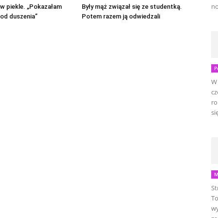
no
 w piekle. „Pokazałam
Były mąż związał się ze studentką.
i od duszenia”
Potem razem ją odwiedzali
P
W 
cz
ro
się
M
St
To
wy