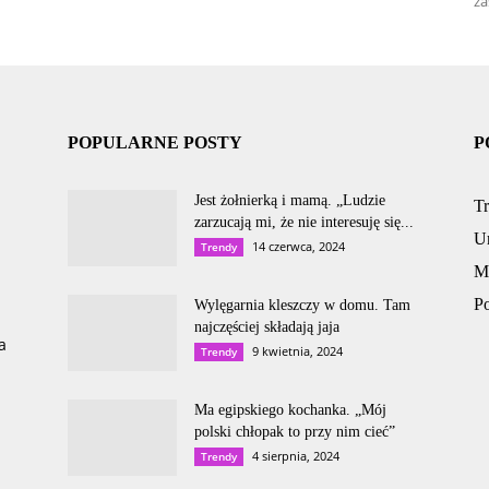
za
POPULARNE POSTY
P
Jest żołnierką i mamą. „Ludzie
T
zarzucają mi, że nie interesuję się...
U
14 czerwca, 2024
Trendy
M
P
Wylęgarnia kleszczy w domu. Tam
najczęściej składają jaja
a
9 kwietnia, 2024
Trendy
Ma egipskiego kochanka. „Mój
polski chłopak to przy nim cieć”
4 sierpnia, 2024
Trendy