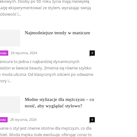
ekowych. Osoby po 50. roku życia mają niezwykłą
azję eksperymentować ze stylem, wyrażając swoją
obowość i...
Najmodniejsze trendy w manicure
24 stycznia, 2024
roda
0
nicure to jedna z najbardziej dynamicznych
iedzin w świecie beauty. Zmienia się równie szybko
k moda uliczna. Od klasycznych odcieni po odważne
ory i...
Modne stylizacje dla mężczyzn – co
nosić, aby wyglądać stylowo?
28 stycznia, 2024
oda
0
anie o styl jest równie istotne dla mężczyzn, co dla
biet. Moda męska stale ewoluuje, oferując coraz to