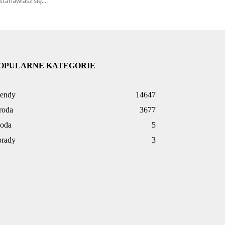
stanawiasz się,...
OPULARNE KATEGORIE
rendy
14647
roda
3677
oda
5
orady
3