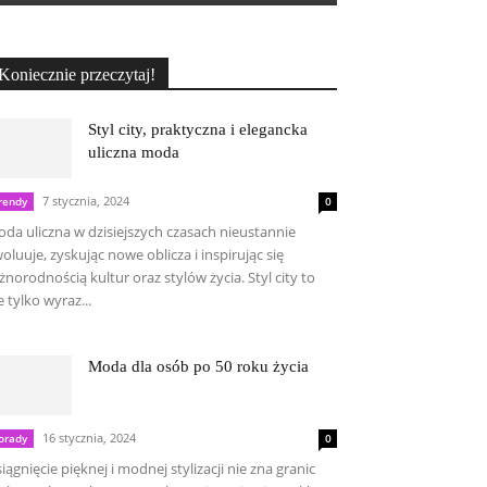
Koniecznie przeczytaj!
Styl city, praktyczna i elegancka
uliczna moda
7 stycznia, 2024
rendy
0
da uliczna w dzisiejszych czasach nieustannie
oluuje, zyskując nowe oblicza i inspirując się
żnorodnością kultur oraz stylów życia. Styl city to
e tylko wyraz...
Moda dla osób po 50 roku życia
16 stycznia, 2024
orady
0
iągnięcie pięknej i modnej stylizacji nie zna granic