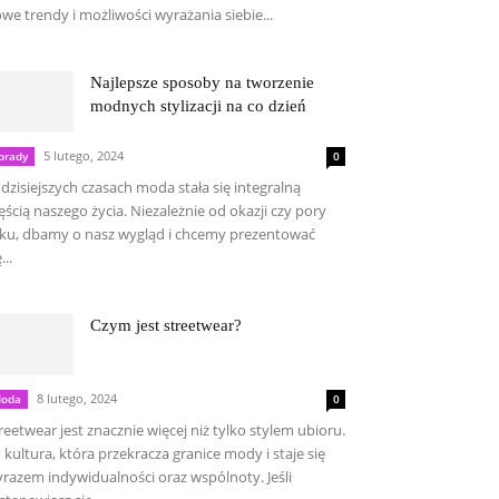
we trendy i możliwości wyrażania siebie...
Najlepsze sposoby na tworzenie
modnych stylizacji na co dzień
5 lutego, 2024
orady
0
dzisiejszych czasach moda stała się integralną
ęścią naszego życia. Niezależnie od okazji czy pory
ku, dbamy o nasz wygląd i chcemy prezentować
...
Czym jest streetwear?
8 lutego, 2024
oda
0
reetwear jest znacznie więcej niż tylko stylem ubioru.
 kultura, która przekracza granice mody i staje się
razem indywidualności oraz wspólnoty. Jeśli