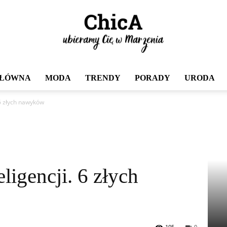
GŁÓWNA
MODA
TRENDY
PORADY
URODA
Chica
 6 złych nawyków
ligencji. 6 złych
105
0