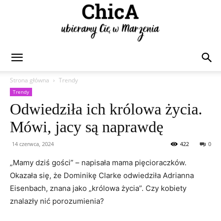
Chica
Strona główna
Trendy
Trendy
Odwiedziła ich królowa życia.
Mówi, jacy są naprawdę
14 czerwca, 2024
422
0
„Mamy dziś gości” – napisała mama pięcioraczków.
Okazała się, że Dominikę Clarke odwiedziła Adrianna
Eisenbach, znana jako „królowa życia”. Czy kobiety
znalazły nić porozumienia?