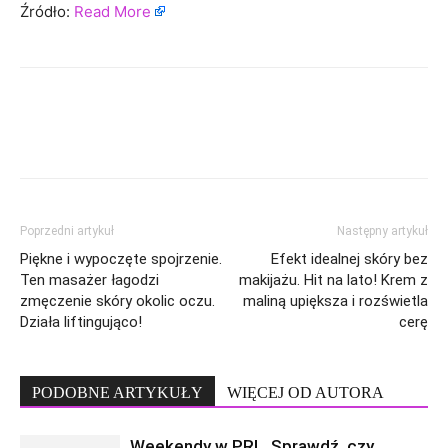
Źródło:
Read More
Poprzedni artykuł
Następny artykuł
Piękne i wypoczęte spojrzenie.
Efekt idealnej skóry bez
Ten masażer łagodzi
makijażu. Hit na lato! Krem z
zmęczenie skóry okolic oczu.
maliną upiększa i rozświetla
Działa liftingująco!
cerę
PODOBNE ARTYKUŁY
WIĘCEJ OD AUTORA
Weekendy w PRL. Sprawdź, czy