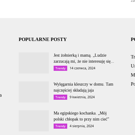
za
POPULARNE POSTY
P
Jest żołnierką i mamą. „Ludzie
T
zarzucają mi, że nie interesuję się...
U
14 czerwca, 2024
Trendy
M
P
Wylęgarnia kleszczy w domu. Tam
najczęściej składają jaja
a
9 kwietnia, 2024
Trendy
Ma egipskiego kochanka. „Mój
polski chłopak to przy nim cieć”
4 sierpnia, 2024
Trendy