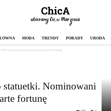
GŁÓWNA
MODA
TRENDY
PORADY
URODA
Chica
ki. Nominowani dostają prezenty warte fortunę
o statuetki. Nominowani
arte fortunę
177
0