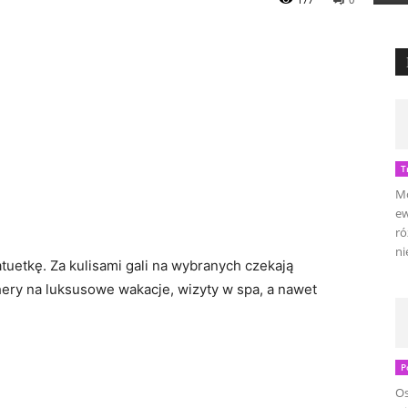
T
Mo
ew
ró
ni
tuetkę. Za kulisami gali na wybranych czekają
hery na luksusowe wakacje, wizyty w spa, a nawet
P
Os