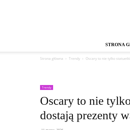
STRONA 
Strona główna
Trendy
Oscary to nie tylko statuet
Trendy
Oscary to nie tylk
dostają prezenty w
11 marca, 2026