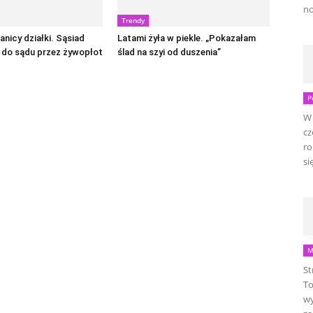
no
Trendy
anicy działki. Sąsiad
Latami żyła w piekle. „Pokazałam
 do sądu przez żywopłot
ślad na szyi od duszenia”
P
W 
cz
ro
się
M
St
To
wy