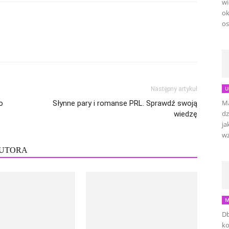
wi
ok
os
U
Następny artykuł
Ma
o
Słynne pary i romanse PRL. Sprawdź swoją
dz
wiedzę
ja
wz
AUTORA
M
Db
ko