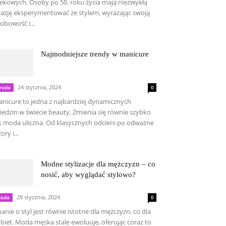
ekowych. Osoby po 50. roku życia mają niezwykłą
azję eksperymentować ze stylem, wyrażając swoją
obowość i...
Najmodniejsze trendy w manicure
24 stycznia, 2024
roda
0
nicure to jedna z najbardziej dynamicznych
iedzin w świecie beauty. Zmienia się równie szybko
k moda uliczna. Od klasycznych odcieni po odważne
ory i...
Modne stylizacje dla mężczyzn – co
nosić, aby wyglądać stylowo?
28 stycznia, 2024
oda
0
anie o styl jest równie istotne dla mężczyzn, co dla
biet. Moda męska stale ewoluuje, oferując coraz to