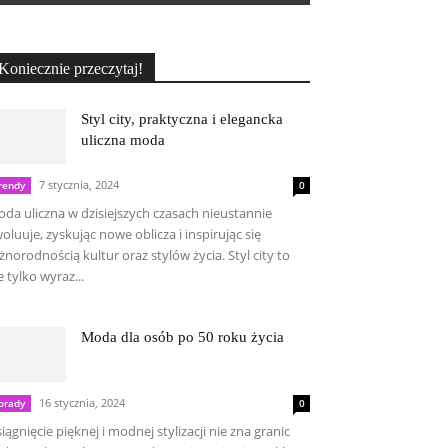
Koniecznie przeczytaj!
Styl city, praktyczna i elegancka
uliczna moda
7 stycznia, 2024
rendy
0
da uliczna w dzisiejszych czasach nieustannie
oluuje, zyskując nowe oblicza i inspirując się
żnorodnością kultur oraz stylów życia. Styl city to
e tylko wyraz...
Moda dla osób po 50 roku życia
16 stycznia, 2024
orady
0
iągnięcie pięknej i modnej stylizacji nie zna granic