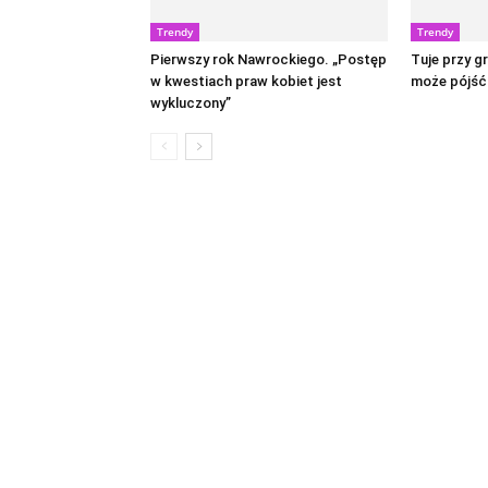
Trendy
Trendy
Pierwszy rok Nawrockiego. „Postęp
Tuje przy gr
w kwestiach praw kobiet jest
może pójść
wykluczony”