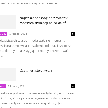
we trendy i możliwości wyrażania siebie...
Najlepsze sposoby na tworzenie
modnych stylizacji na co dzień
5 lutego, 2024
orady
0
dzisiejszych czasach moda stała się integralną
ęścią naszego życia. Niezależnie od okazji czy pory
ku, dbamy o nasz wygląd i chcemy prezentować
...
Czym jest streetwear?
8 lutego, 2024
oda
0
reetwear jest znacznie więcej niż tylko stylem ubioru.
 kultura, która przekracza granice mody i staje się
razem indywidualności oraz wspólnoty. Jeśli