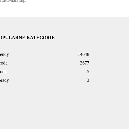
stanawiasz się,...
OPULARNE KATEGORIE
rendy
14648
roda
3677
oda
5
orady
3