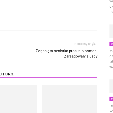
wi
ok
os
U
Następny artykuł
Ma
Zziębnięta seniorka prosiła o pomoc.
dz
Zareagowały służby
ja
wz
AUTORA
M
Db
ko