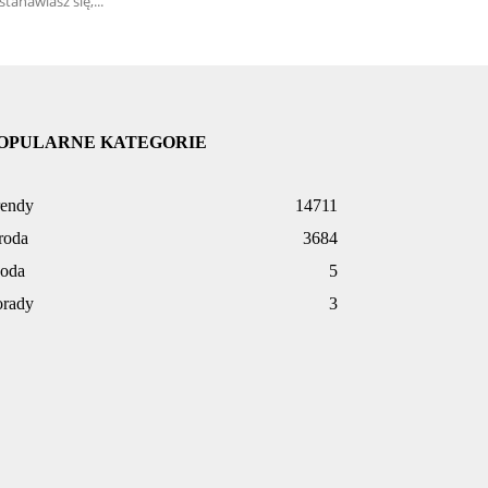
stanawiasz się,...
OPULARNE KATEGORIE
rendy
14711
roda
3684
oda
5
orady
3