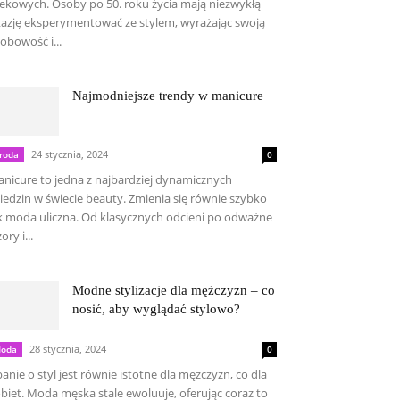
ekowych. Osoby po 50. roku życia mają niezwykłą
azję eksperymentować ze stylem, wyrażając swoją
obowość i...
Najmodniejsze trendy w manicure
24 stycznia, 2024
roda
0
nicure to jedna z najbardziej dynamicznych
iedzin w świecie beauty. Zmienia się równie szybko
k moda uliczna. Od klasycznych odcieni po odważne
ory i...
Modne stylizacje dla mężczyzn – co
nosić, aby wyglądać stylowo?
28 stycznia, 2024
oda
0
anie o styl jest równie istotne dla mężczyzn, co dla
biet. Moda męska stale ewoluuje, oferując coraz to