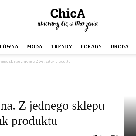
GŁÓWNA
MODA
TRENDY
PORADY
URODA
Chica
ego sklepu zniknęło 2 tys. sztuk produktu
na. Z jednego sklepu
tuk produktu
310
0