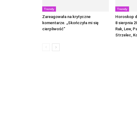
Trendy
Trendy
Zareagowała na krytyczne
Horoskop dz
komentarze. „Skończyła mi się
8 sierpnia 2
cierpliwość”
Rak, Lew, P
Strzelec, K