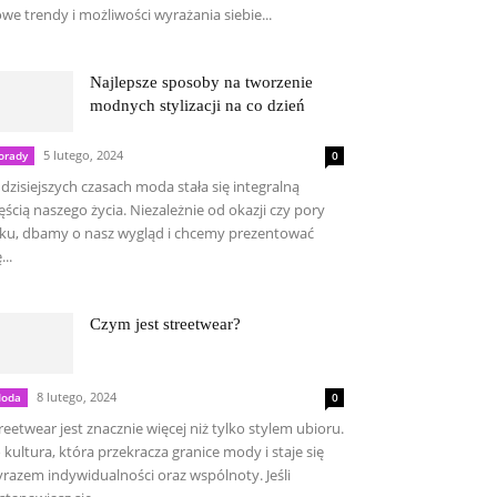
we trendy i możliwości wyrażania siebie...
Najlepsze sposoby na tworzenie
modnych stylizacji na co dzień
5 lutego, 2024
orady
0
dzisiejszych czasach moda stała się integralną
ęścią naszego życia. Niezależnie od okazji czy pory
ku, dbamy o nasz wygląd i chcemy prezentować
...
Czym jest streetwear?
8 lutego, 2024
oda
0
reetwear jest znacznie więcej niż tylko stylem ubioru.
 kultura, która przekracza granice mody i staje się
razem indywidualności oraz wspólnoty. Jeśli