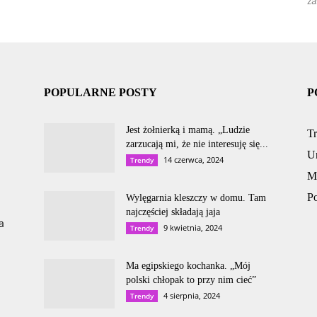
za
POPULARNE POSTY
P
Jest żołnierką i mamą. „Ludzie
T
zarzucają mi, że nie interesuję się...
U
14 czerwca, 2024
Trendy
M
P
Wylęgarnia kleszczy w domu. Tam
najczęściej składają jaja
a
9 kwietnia, 2024
Trendy
Ma egipskiego kochanka. „Mój
polski chłopak to przy nim cieć”
4 sierpnia, 2024
Trendy