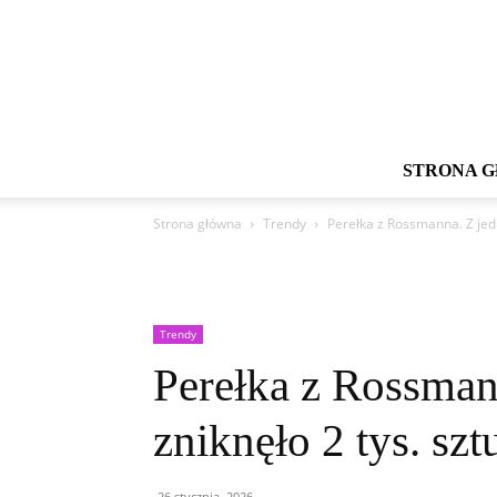
STRONA 
Strona główna
Trendy
Perełka z Rossmanna. Z jedn
Trendy
Perełka z Rossman
zniknęło 2 tys. sz
26 stycznia, 2026