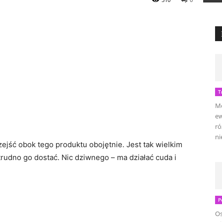
T
Mo
ew
ró
ni
ejść obok tego produktu obojętnie. Jest tak wielkim
trudno go dostać. Nic dziwnego – ma działać cuda i
P
Os