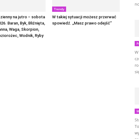
no
Trendy
ienny na jutro – sobota
W takiej sytuacji możesz przerwać
026. Baran, Byk, Bliźnięta,
spowiedź. „Masz prawo odejść”
anna, Waga, Skorpion,
oziorożec, Wodnik, Ryby
P
W 
cz
ro
się
M
St
To
wy