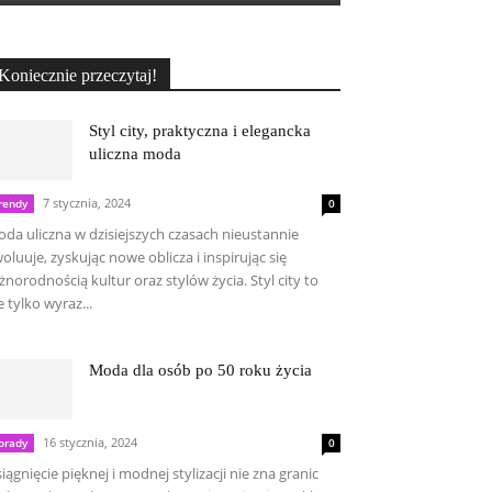
Koniecznie przeczytaj!
Styl city, praktyczna i elegancka
uliczna moda
7 stycznia, 2024
rendy
0
da uliczna w dzisiejszych czasach nieustannie
oluuje, zyskując nowe oblicza i inspirując się
żnorodnością kultur oraz stylów życia. Styl city to
e tylko wyraz...
Moda dla osób po 50 roku życia
16 stycznia, 2024
orady
0
iągnięcie pięknej i modnej stylizacji nie zna granic