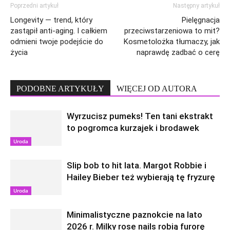
Poprzedni artykuł
Następny artykuł
Longevity — trend, który
Pielęgnacja
zastąpił anti-aging. I całkiem
przeciwstarzeniowa to mit?
odmieni twoje podejście do
Kosmetolożka tłumaczy, jak
życia
naprawdę zadbać o cerę
PODOBNE ARTYKUŁY
WIĘCEJ OD AUTORA
Wyrzucisz pumeks! Ten tani ekstrakt
to pogromca kurzajek i brodawek
Uroda
Slip bob to hit lata. Margot Robbie i
Hailey Bieber też wybierają tę fryzurę
Uroda
Minimalistyczne paznokcie na lato
2026 r. Milky rose nails robią furorę