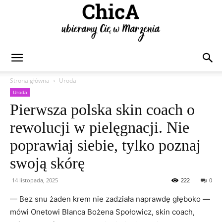
Chica
Strona główna
Uroda
Uroda
Pierwsza polska skin coach o
rewolucji w pielęgnacji. Nie
poprawiaj siebie, tylko poznaj
swoją skórę
14 listopada, 2025
222
0
— Bez snu żaden krem nie zadziała naprawdę głęboko —
mówi Onetowi Blanca Bożena Społowicz, skin coach,