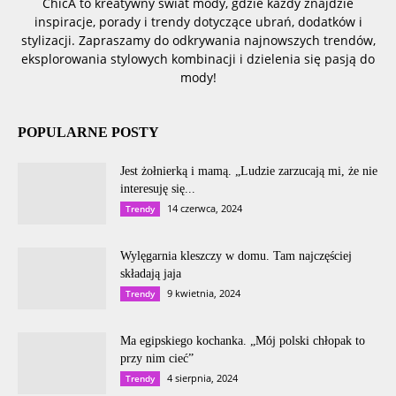
ChicA to kreatywny świat mody, gdzie każdy znajdzie
inspiracje, porady i trendy dotyczące ubrań, dodatków i
stylizacji. Zapraszamy do odkrywania najnowszych trendów,
eksplorowania stylowych kombinacji i dzielenia się pasją do
mody!
POPULARNE POSTY
Jest żołnierką i mamą. „Ludzie zarzucają mi, że nie
interesuję się...
14 czerwca, 2024
Trendy
Wylęgarnia kleszczy w domu. Tam najczęściej
składają jaja
9 kwietnia, 2024
Trendy
Ma egipskiego kochanka. „Mój polski chłopak to
przy nim cieć”
4 sierpnia, 2024
Trendy