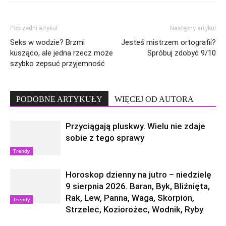
Poprzedni artykuł
Następny artykuł
Seks w wodzie? Brzmi
Jesteś mistrzem ortografii?
kusząco, ale jedna rzecz może
Spróbuj zdobyć 9/10
szybko zepsuć przyjemność
PODOBNE ARTYKUŁY
WIĘCEJ OD AUTORA
Przyciągają pluskwy. Wielu nie zdaje
sobie z tego sprawy
Trendy
Horoskop dzienny na jutro – niedzielę
9 sierpnia 2026. Baran, Byk, Bliźnięta,
Rak, Lew, Panna, Waga, Skorpion,
Trendy
Strzelec, Koziorożec, Wodnik, Ryby