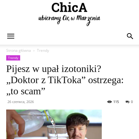
Chica
Strona główna
Trendy
Trendy
Pijesz w upał izotoniki?
„Doktor z TikToka” ostrzega:
„to scam”
26 czerwca, 2026
115
0