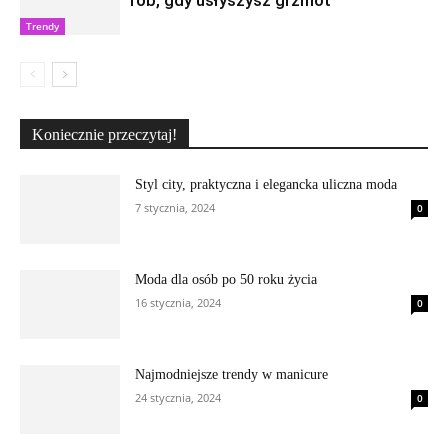
rób, gdy usłyszysz grzmot
Trendy
Koniecznie przeczytaj!
Styl city, praktyczna i elegancka uliczna moda
7 stycznia, 2024
0
Moda dla osób po 50 roku życia
16 stycznia, 2024
0
Najmodniejsze trendy w manicure
24 stycznia, 2024
0