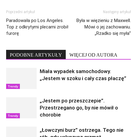
Poprzedni artykuł
Następny artykuł
Paradowała po Los Angeles.
Była w więzieniu z Maxwell.
Top z odkrytymi plecami zrobił
Mówi o jej zachowaniu.
furorę
„Rzadko się myła”
PODOBNE ARTYKUŁY
WIĘCEJ OD AUTORA
Miała wypadek samochodowy.
„Jestem w szoku i cały czas płaczę”
Trendy
„Jestem po przeszczepie”.
Przestrzegano go, by nie mówił o
chorobie
Trendy
„Łowczyni burz” ostrzega. Tego nie