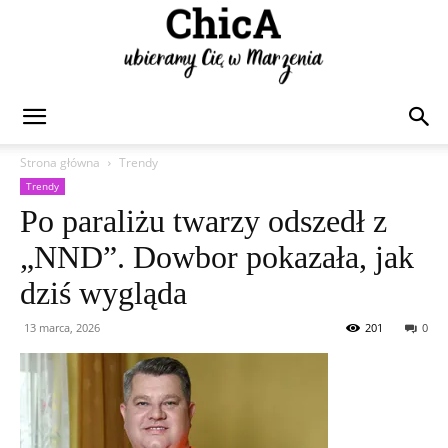
Chica
Strona główna
Trendy
Trendy
Po paraliżu twarzy odszedł z
„NND”. Dowbor pokazała, jak
dziś wygląda
13 marca, 2026
201
0