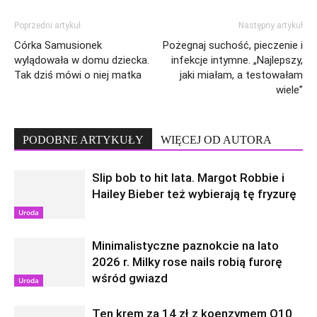
Poprzedni artykuł
Następny artykuł
Córka Samusionek
Pożegnaj suchość, pieczenie i
wylądowała w domu dziecka.
infekcje intymne. „Najlepszy,
Tak dziś mówi o niej matka
jaki miałam, a testowałam
wiele”
PODOBNE ARTYKUŁY
WIĘCEJ OD AUTORA
Slip bob to hit lata. Margot Robbie i
Hailey Bieber też wybierają tę fryzurę
Uroda
Minimalistyczne paznokcie na lato
2026 r. Milky rose nails robią furorę
wśród gwiazd
Uroda
Ten krem za 14 zł z koenzymem Q10