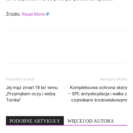
Źródło:
Read More
Poprzedni artykuł
Następny artykuł
Jej mąż zmarł 18 lat temu.
Kompleksowa ochrona skóry
„Przymykam oczy i widzę
– SPF, antyoksydacja i walka z
Tomka”
czynnikami środowiskowymi
PODOBNE ARTYKUŁY
WIĘCEJ OD AUTORA