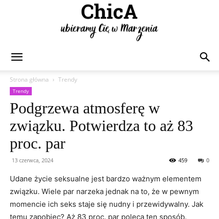
Chica
Strona główna
Trendy
Trendy
Podgrzewa atmosferę w
związku. Potwierdza to aż 83
proc. par
13 czerwca, 2024
459
0
Udane życie seksualne jest bardzo ważnym elementem
związku. Wiele par narzeka jednak na to, że w pewnym
momencie ich seks staje się nudny i przewidywalny. Jak
temu zapobiec? Aż 83 proc. par poleca ten sposób.