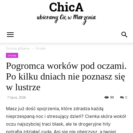
Chica
Strona główna
Uroda
Uroda
Pogromca worków pod oczami.
Po kilku dniach nie poznasz się
w lustrze
7 lipca, 2026
99
0
Masz już dość spojrzenia, które zdradza każdą
nieprzespaną noc i stresujący dzień? Cienka skóra wokół
oczu najszybciej traci blask, ale te drogeryjne hity
potrafią zdziałać cuda. Ani się nie obejrzysz, a twojej