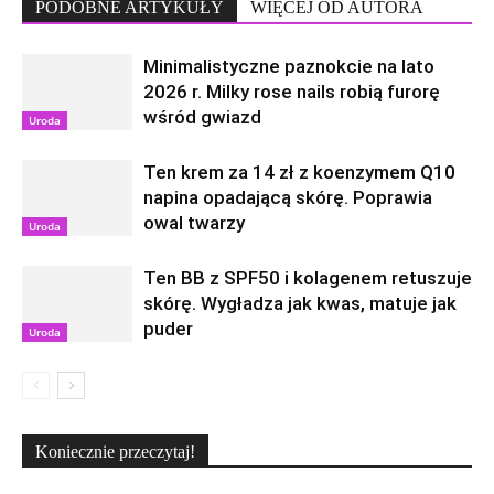
PODOBNE ARTYKUŁY
WIĘCEJ OD AUTORA
Minimalistyczne paznokcie na lato
2026 r. Milky rose nails robią furorę
wśród gwiazd
Uroda
Ten krem za 14 zł z koenzymem Q10
napina opadającą skórę. Poprawia
owal twarzy
Uroda
Ten BB z SPF50 i kolagenem retuszuje
skórę. Wygładza jak kwas, matuje jak
puder
Uroda
Koniecznie przeczytaj!