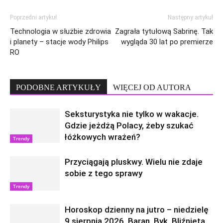
Poprzedni artykuł
Następny artykuł
Technologia w służbie zdrowia
Zagrała tytułową Sabrinę. Tak
i planety – stacje wody Philips
wygląda 30 lat po premierze
RO
PODOBNE ARTYKUŁY
WIĘCEJ OD AUTORA
Seksturystyka nie tylko w wakacje.
Gdzie jeżdżą Polacy, żeby szukać
łóżkowych wrażeń?
Trendy
Przyciągają pluskwy. Wielu nie zdaje
sobie z tego sprawy
Trendy
Horoskop dzienny na jutro – niedzielę
9 sierpnia 2026. Baran, Byk, Bliźnięta,