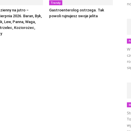
Trendy
no
ienny na jutro –
Gastroenterolog ostrzega. Tak
sierpnia 2026. Baran, Byk,
powoli rujnujesz swoje jelita
ak, Lew, Panna, Waga,
trzelec, Koziorożec,
by
P
W 
cz
ro
się
M
St
To
wy