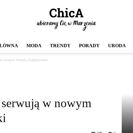
GŁÓWNA
MODA
TRENDY
PORADY
URODA
Chica
ą w nowym Hotelu Gołębiewski
o serwują w nowym
ki
109
0