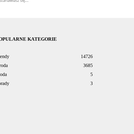
stanawiasz się,...
OPULARNE KATEGORIE
rendy
14726
roda
3685
oda
5
orady
3