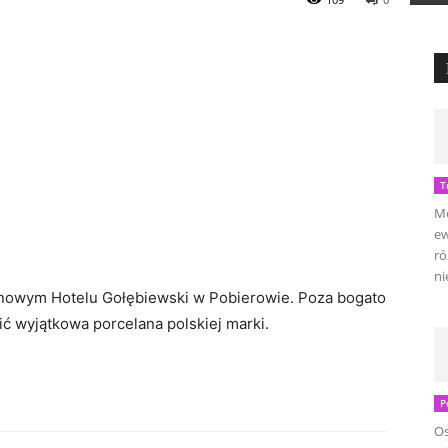
T
Mo
ew
ró
ni
 w nowym Hotelu Gołębiewski w Pobierowie. Poza bogato
 wyjątkowa porcelana polskiej marki.
P
Os