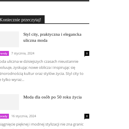
Koniecznie przeczytaj!
Styl city, praktyczna i elegancka
uliczna moda
7 stycznia, 2024
rendy
0
da uliczna w dzisiejszych czasach nieustannie
oluuje, zyskując nowe oblicza i inspirując się
żnorodnością kultur oraz stylów życia. Styl city to
e tylko wyraz...
Moda dla osób po 50 roku życia
16 stycznia, 2024
orady
0
iągnięcie pięknej i modnej stylizacji nie zna granic