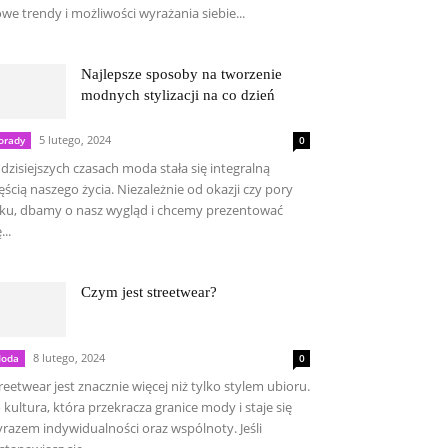
we trendy i możliwości wyrażania siebie...
Najlepsze sposoby na tworzenie
modnych stylizacji na co dzień
5 lutego, 2024
orady
0
dzisiejszych czasach moda stała się integralną
ęścią naszego życia. Niezależnie od okazji czy pory
ku, dbamy o nasz wygląd i chcemy prezentować
...
Czym jest streetwear?
8 lutego, 2024
oda
0
reetwear jest znacznie więcej niż tylko stylem ubioru.
 kultura, która przekracza granice mody i staje się
razem indywidualności oraz wspólnoty. Jeśli