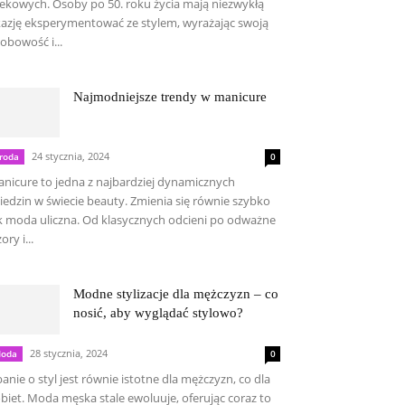
ekowych. Osoby po 50. roku życia mają niezwykłą
azję eksperymentować ze stylem, wyrażając swoją
obowość i...
Najmodniejsze trendy w manicure
24 stycznia, 2024
roda
0
nicure to jedna z najbardziej dynamicznych
iedzin w świecie beauty. Zmienia się równie szybko
k moda uliczna. Od klasycznych odcieni po odważne
ory i...
Modne stylizacje dla mężczyzn – co
nosić, aby wyglądać stylowo?
28 stycznia, 2024
oda
0
anie o styl jest równie istotne dla mężczyzn, co dla
biet. Moda męska stale ewoluuje, oferując coraz to