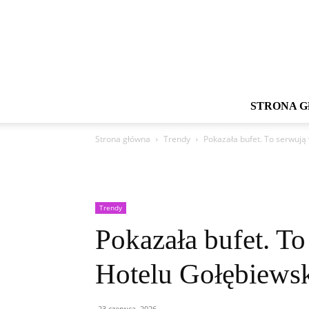
STRONA 
Strona główna
Trendy
Pokazała bufet. To serwuj
Trendy
Pokazała bufet. T
Hotelu Gołębiews
23 czerwca, 2026