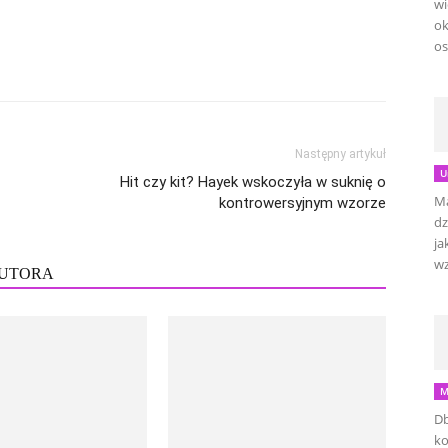
wi
ok
os
Następny artykuł
U
Hit czy kit? Hayek wskoczyła w suknię o
Ma
kontrowersyjnym wzorze
dz
ja
wz
AUTORA
M
Db
ko