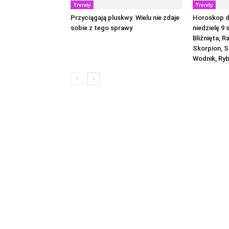
Trendy
Trendy
Przyciągają pluskwy. Wielu nie zdaje
Horoskop dz
sobie z tego sprawy
niedzielę 9 
Bliźnięta, R
Skorpion, S
Wodnik, Ry