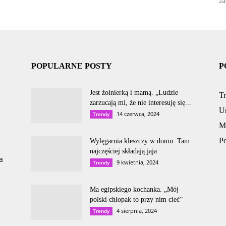
za
POPULARNE POSTY
P
Jest żołnierką i mamą. „Ludzie
T
zarzucają mi, że nie interesuję się...
U
14 czerwca, 2024
Trendy
M
P
Wylęgarnia kleszczy w domu. Tam
najczęściej składają jaja
a
9 kwietnia, 2024
Trendy
Ma egipskiego kochanka. „Mój
polski chłopak to przy nim cieć”
4 sierpnia, 2024
Trendy