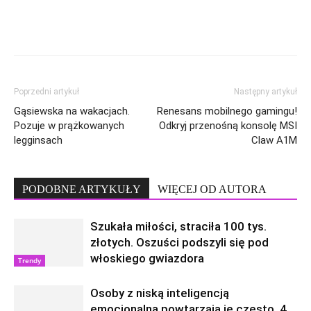
Poprzedni artykuł
Następny artykuł
Gąsiewska na wakacjach.
Renesans mobilnego gamingu!
Pozuje w prążkowanych
Odkryj przenośną konsolę MSI
legginsach
Claw A1M
PODOBNE ARTYKUŁY
WIĘCEJ OD AUTORA
Szukała miłości, straciła 100 tys.
złotych. Oszuści podszyli się pod
włoskiego gwiazdora
Trendy
Osoby z niską inteligencją
emocjonalną powtarzają je często. 4