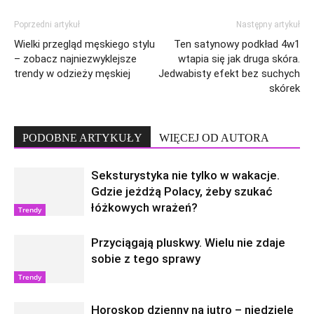
Poprzedni artykuł
Następny artykuł
Wielki przegląd męskiego stylu
Ten satynowy podkład 4w1
– zobacz najniezwyklejsze
wtapia się jak druga skóra.
trendy w odzieży męskiej
Jedwabisty efekt bez suchych
skórek
PODOBNE ARTYKUŁY
WIĘCEJ OD AUTORA
Seksturystyka nie tylko w wakacje.
Gdzie jeżdżą Polacy, żeby szukać
łóżkowych wrażeń?
Trendy
Przyciągają pluskwy. Wielu nie zdaje
sobie z tego sprawy
Trendy
Horoskop dzienny na jutro – niedzielę