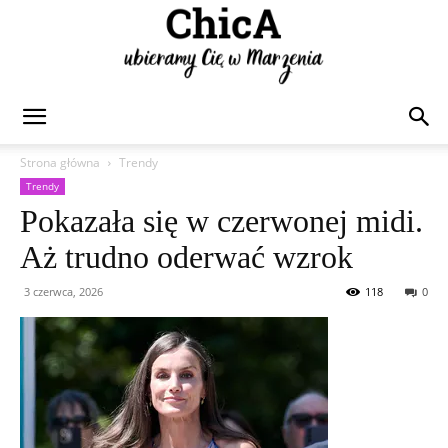
Chica
Strona główna
Trendy
Trendy
Pokazała się w czerwonej midi.
Aż trudno oderwać wzrok
3 czerwca, 2026
118
0