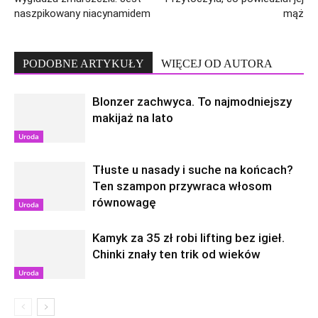
naszpikowany niacynamidem
mąż
PODOBNE ARTYKUŁY
WIĘCEJ OD AUTORA
Blonzer zachwyca. To najmodniejszy
makijaż na lato
Uroda
Tłuste u nasady i suche na końcach?
Ten szampon przywraca włosom
równowagę
Uroda
Kamyk za 35 zł robi lifting bez igieł.
Chinki znały ten trik od wieków
Uroda