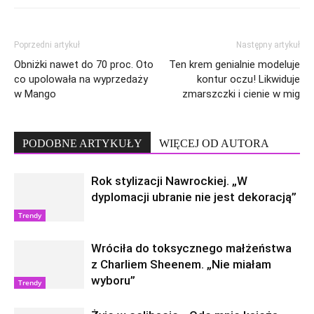
Poprzedni artykuł
Następny artykuł
Obniżki nawet do 70 proc. Oto
Ten krem genialnie modeluje
co upolowała na wyprzedaży
kontur oczu! Likwiduje
w Mango
zmarszczki i cienie w mig
PODOBNE ARTYKUŁY
WIĘCEJ OD AUTORA
Rok stylizacji Nawrockiej. „W
dyplomacji ubranie nie jest dekoracją”
Trendy
Wróciła do toksycznego małżeństwa
z Charliem Sheenem. „Nie miałam
wyboru”
Trendy