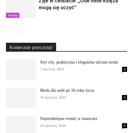
Żyje w celibacie. „Ode mnie księża
mogą się uczyć”
Trendy
Koniecznie przeczytaj!
Styl city, praktyczna i elegancka uliczna moda
7 stycznia, 2024
0
Moda dla osób po 50 roku życia
16 stycznia, 2024
0
Najmodniejsze trendy w manicure
24 stycznia, 2024
0