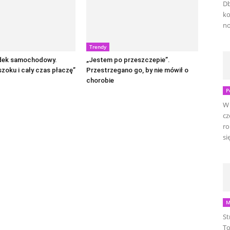
Db
ko
no
Trendy
dek samochodowy.
„Jestem po przeszczepie”.
zoku i cały czas płaczę”
Przestrzegano go, by nie mówił o
chorobie
P
W 
cz
ro
się
M
St
To