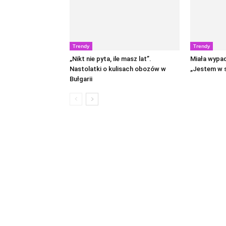
Trendy
Trendy
„Nikt nie pyta, ile masz lat”.
Miała wypa
Nastolatki o kulisach obozów w
„Jestem w s
Bułgarii