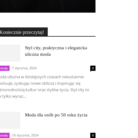
Koniecznie przeczytaj!
Styl city, praktyczna i elegancka
uliczna moda
7 stycznia, 2024
rendy
0
da uliczna w dzisiejszych czasach nieustannie
oluuje, zyskując nowe oblicza i inspirując się
żnorodnością kultur oraz stylów życia. Styl city to
e tylko wyraz...
Moda dla osób po 50 roku życia
16 stycznia, 2024
orady
0