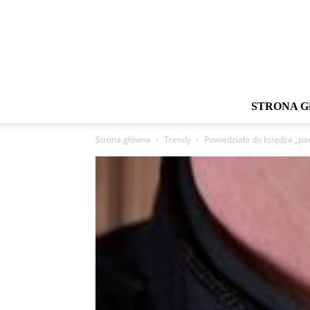
STRONA 
Strona główna
Trendy
Powiedziała do księdza „pan