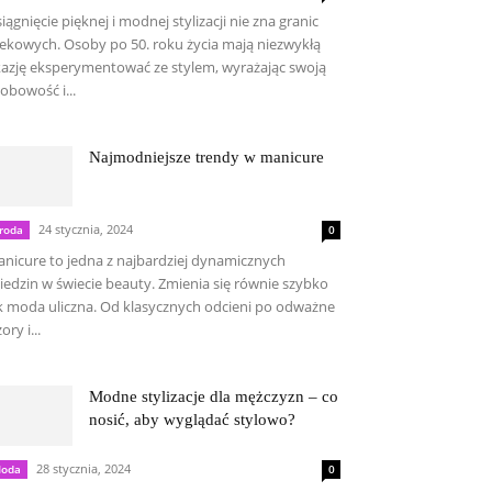
iągnięcie pięknej i modnej stylizacji nie zna granic
ekowych. Osoby po 50. roku życia mają niezwykłą
azję eksperymentować ze stylem, wyrażając swoją
obowość i...
Najmodniejsze trendy w manicure
24 stycznia, 2024
roda
0
nicure to jedna z najbardziej dynamicznych
iedzin w świecie beauty. Zmienia się równie szybko
k moda uliczna. Od klasycznych odcieni po odważne
ory i...
Modne stylizacje dla mężczyzn – co
nosić, aby wyglądać stylowo?
28 stycznia, 2024
oda
0