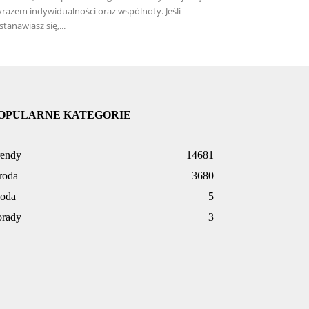
razem indywidualności oraz wspólnoty. Jeśli
stanawiasz się,...
OPULARNE KATEGORIE
rendy
14681
roda
3680
oda
5
orady
3