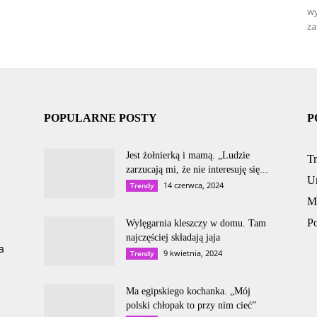
wy
za
POPULARNE POSTY
P
Jest żołnierką i mamą. „Ludzie
T
zarzucają mi, że nie interesuję się...
U
14 czerwca, 2024
Trendy
M
P
Wylęgarnia kleszczy w domu. Tam
najczęściej składają jaja
a
9 kwietnia, 2024
Trendy
Ma egipskiego kochanka. „Mój
polski chłopak to przy nim cieć”