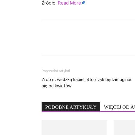
Źródło:
Read More
Poprzedni artykuł
Zrób szwedzką kąpiel. Storczyk będzie uginać
się od kwiatów
PODOBNE ARTYKUŁY
WIĘCEJ OD 