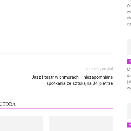
Os
wi
ok
os
U
Ma
Następny artykuł
dz
Jazz i teatr w chmurach – niezapomniane
ja
spotkania ze sztuką na 34. piętrze
wz
AUTORA
M