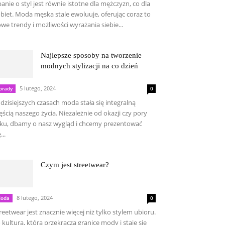
anie o styl jest równie istotne dla mężczyzn, co dla
biet. Moda męska stale ewoluuje, oferując coraz to
we trendy i możliwości wyrażania siebie...
Najlepsze sposoby na tworzenie
modnych stylizacji na co dzień
5 lutego, 2024
orady
0
dzisiejszych czasach moda stała się integralną
ęścią naszego życia. Niezależnie od okazji czy pory
ku, dbamy o nasz wygląd i chcemy prezentować
...
Czym jest streetwear?
8 lutego, 2024
oda
0
reetwear jest znacznie więcej niż tylko stylem ubioru.
 kultura, która przekracza granice mody i staje się