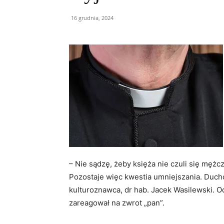
16 grudnia, 2024
– Nie sądzę, żeby księża nie czuli się mężc
Pozostaje więc kwestia umniejszania. Duchow
kulturoznawca, dr hab. Jacek Wasilewski. Od
zareagował na zwrot „pan”.