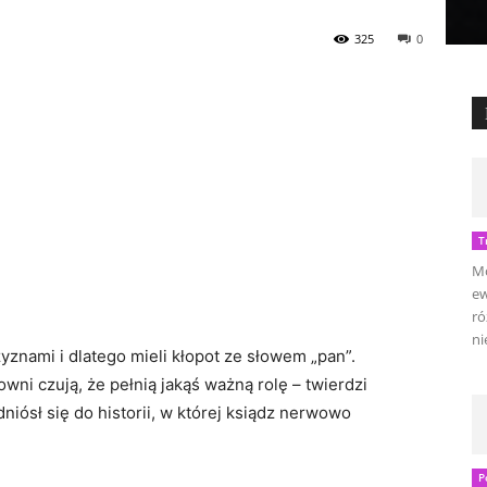
325
0
T
Mo
ew
ró
ni
zyznami i dlatego mieli kłopot ze słowem „pan”.
ni czują, że pełnią jakąś ważną rolę – twierdzi
niósł się do historii, w której ksiądz nerwowo
P