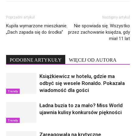
Poprzedni artykuł
Następny artykuł
Kupiła wymarzone mieszkanie.
Nie spowiada się. Wszystko
„Dach zapada się do środka”
przez zachowanie księdza, gdy
miał 11 lat
PODOBNE ARTYKUŁY
WIĘCEJ OD AUTORA
Książkiewicz w hotelu, gdzie ma
odbyć się wesele Ronaldo. Pokazała
wiadomość dla gości
Trendy
Ładna buzia to za mało? Miss World
ujawnia kulisy konkursów piękności
Trendy
Zareagowała na krytyczne