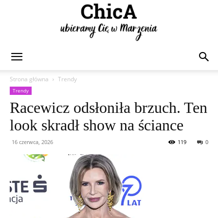
Chica
Strona główna
Trendy
Trendy
Racewicz odsłoniła brzuch. Ten
look skradł show na ściance
16 czerwca, 2026
119
0