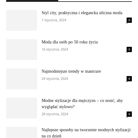
Styl city, praktyczna i elegancka uliczna moda
7 stycznia, 2024
0
Moda dla osób po 50 roku życia
16 stycznia, 2024
0
Najmodniejsze trendy w manicure
24 stycznia, 2024
0
Modne stylizacje dla mężczyzn – co nosić, aby
wyglądać stylowo?
28 stycznia, 2024
0
Najlepsze sposoby na tworzenie modnych stylizacji
na co dzień