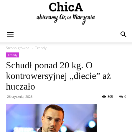
Chica
Strona główna
Trendy
Trendy
Schudł ponad 20 kg. O
kontrowersyjnej „diecie” aż
huczało
26 stycznia, 2026
305
0