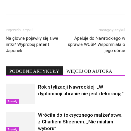
Poprzedni artykuł
Następny artykuł
Na głowie pojawiły się siwe
Apeluje do Nawrockiego w
nitki? Wypróbuj patent
sprawie WOŚP. Wspomniała o
Japonek
jego córce
PODOBNE ARTYKUŁY
WIĘCEJ OD AUTORA
Rok stylizacji Nawrockiej. „W
dyplomacji ubranie nie jest dekoracją”
Trendy
Wróciła do toksycznego małżeństwa
z Charliem Sheenem. „Nie miałam
wyboru”
Trendy