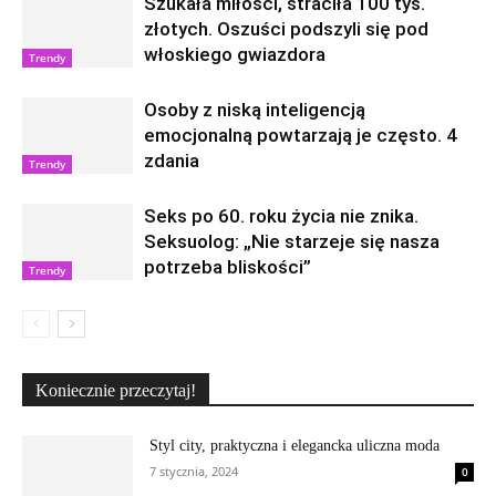
Szukała miłości, straciła 100 tys.
złotych. Oszuści podszyli się pod
włoskiego gwiazdora
Trendy
Osoby z niską inteligencją
emocjonalną powtarzają je często. 4
zdania
Trendy
Seks po 60. roku życia nie znika.
Seksuolog: „Nie starzeje się nasza
potrzeba bliskości”
Trendy
Koniecznie przeczytaj!
Styl city, praktyczna i elegancka uliczna moda
7 stycznia, 2024
0