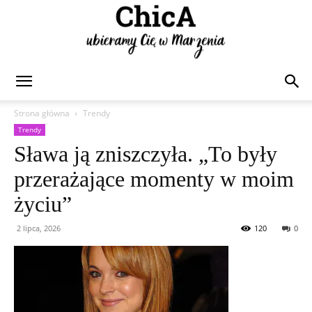
Chica
Strona główna
Trendy
Trendy
Sława ją zniszczyła. „To były
przerażające momenty w moim
życiu”
2 lipca, 2026
120
0