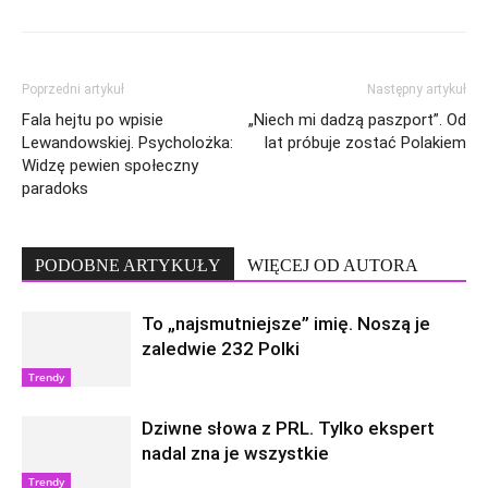
Poprzedni artykuł
Następny artykuł
Fala hejtu po wpisie
„Niech mi dadzą paszport”. Od
Lewandowskiej. Psycholożka:
lat próbuje zostać Polakiem
Widzę pewien społeczny
paradoks
PODOBNE ARTYKUŁY
WIĘCEJ OD AUTORA
To „najsmutniejsze” imię. Noszą je
zaledwie 232 Polki
Trendy
Dziwne słowa z PRL. Tylko ekspert
nadal zna je wszystkie
Trendy