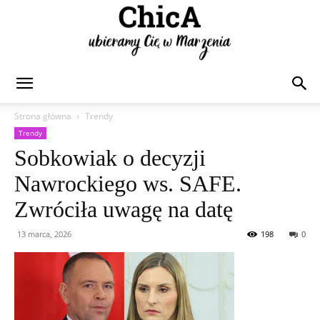
Chica
Strona główna
Trendy
Trendy
Sobkowiak o decyzji
Nawrockiego ws. SAFE.
Zwróciła uwagę na datę
13 marca, 2026
198
0