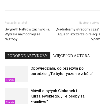
Poprzedni artykuł
Następny artykuł
Gwyneth Paltrow zachwyciła.
„Nadrabiamy stracony czas”.
Wybrała najmodniejsze
Agustin szczerze o relacji z
rajstopy
ojcem
PODOBNE ARTYKUŁY
WIĘCEJ OD AUTORA
Opowiedziała, co przeżyła po
porodzie. „To było ryczenie z bólu”
Trendy
Mówił o byłych Cichopek i
Kurzajewskiego. „Te osoby są
kłamliwe”
Trendy