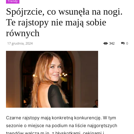
Trendy
Spójrzcie, co wsunęła na nogi.
Te rajstopy nie mają sobie
równych
17 grudnia, 2024
342
0
Czarne rajstopy mają konkretną konkurencję. W tym
sezonie o miejsce na podium na liście najgorętszych
trendów walczą m.in. z błyskotkami, cekinami i