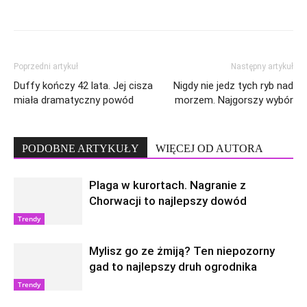
Poprzedni artykuł
Następny artykuł
Duffy kończy 42 lata. Jej cisza
Nigdy nie jedz tych ryb nad
miała dramatyczny powód
morzem. Najgorszy wybór
PODOBNE ARTYKUŁY
WIĘCEJ OD AUTORA
Plaga w kurortach. Nagranie z
Chorwacji to najlepszy dowód
Trendy
Mylisz go ze żmiją? Ten niepozorny
gad to najlepszy druh ogrodnika
Trendy