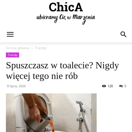
Chica
Strona główna
Trendy
Trendy
Spuszczasz w toalecie? Nigdy
więcej tego nie rób
8 lipca, 2026
120
0