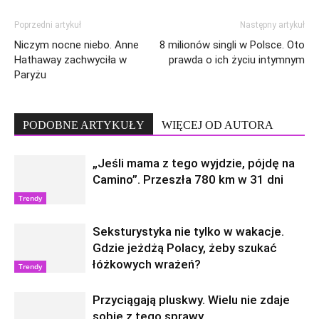
Poprzedni artykuł
Następny artykuł
Niczym nocne niebo. Anne
8 milionów singli w Polsce. Oto
Hathaway zachwyciła w
prawda o ich życiu intymnym
Paryżu
PODOBNE ARTYKUŁY
WIĘCEJ OD AUTORA
„Jeśli mama z tego wyjdzie, pójdę na
Camino”. Przeszła 780 km w 31 dni
Trendy
Seksturystyka nie tylko w wakacje.
Gdzie jeżdżą Polacy, żeby szukać
łóżkowych wrażeń?
Trendy
Przyciągają pluskwy. Wielu nie zdaje
sobie z tego sprawy