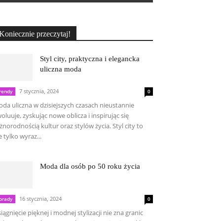
Koniecznie przeczytaj!
Styl city, praktyczna i elegancka
uliczna moda
7 stycznia, 2024
rendy
0
da uliczna w dzisiejszych czasach nieustannie
oluuje, zyskując nowe oblicza i inspirując się
żnorodnością kultur oraz stylów życia. Styl city to
e tylko wyraz...
Moda dla osób po 50 roku życia
16 stycznia, 2024
orady
0
iągnięcie pięknej i modnej stylizacji nie zna granic