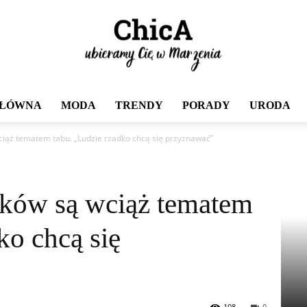
GŁÓWNA
MODA
TRENDY
PORADY
URODA
Chica
ciąż tematem tabu. „Ludzie rzadko chcą się przyznawać”
aków są wciąż tematem
ko chcą się
108
0