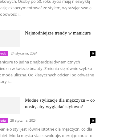
ekowych. Osoby po 50. roku życia mają niezwykłą
azję eksperymentować ze stylem, wyrażając swoją
obowość i...
Najmodniejsze trendy w manicure
24 stycznia, 2024
roda
0
nicure to jedna z najbardziej dynamicznych
iedzin w świecie beauty. Zmienia się równie szybko
k moda uliczna. Od klasycznych odcieni po odważne
ory i...
Modne stylizacje dla mężczyzn – co
nosić, aby wyglądać stylowo?
28 stycznia, 2024
oda
0
anie o styl jest równie istotne dla mężczyzn, co dla
biet. Moda męska stale ewoluuje, oferując coraz to