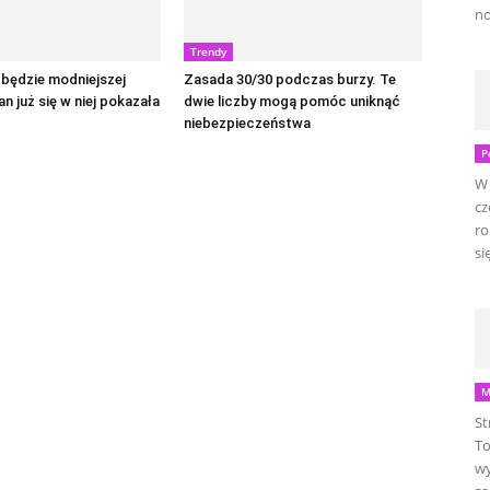
no
Trendy
e będzie modniejszej
Zasada 30/30 podczas burzy. Te
an już się w niej pokazała
dwie liczby mogą pomóc uniknąć
niebezpieczeństwa
P
W 
cz
ro
się
M
St
To
wy