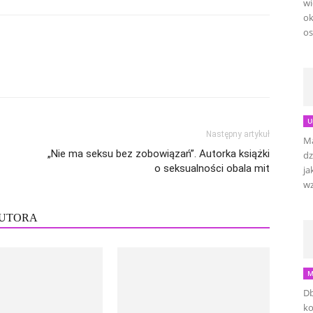
wi
ok
os
U
Następny artykuł
Ma
„Nie ma seksu bez zobowiązań”. Autorka książki
dz
o seksualności obala mit
ja
wz
AUTORA
M
Db
ko