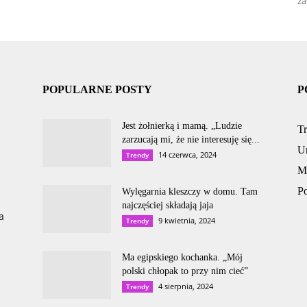
za
POPULARNE POSTY
P
Jest żołnierką i mamą. „Ludzie
T
zarzucają mi, że nie interesuję się...
U
14 czerwca, 2024
Trendy
M
P
Wylęgarnia kleszczy w domu. Tam
najczęściej składają jaja
a
9 kwietnia, 2024
Trendy
Ma egipskiego kochanka. „Mój
polski chłopak to przy nim cieć”
4 sierpnia, 2024
Trendy