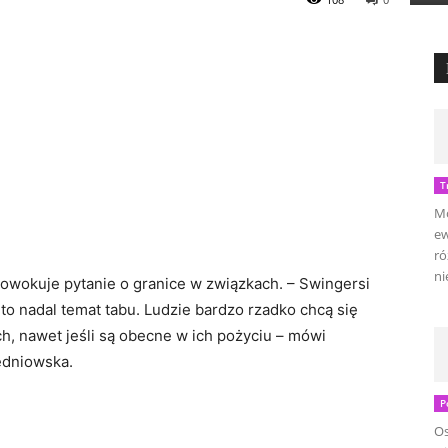
T
Mo
ew
ró
ni
prowokuje pytanie o granice w związkach. – Swingersi
to nadal temat tabu. Ludzie bardzo rzadko chcą się
h, nawet jeśli są obecne w ich pożyciu – mówi
edniowska.
P
Os