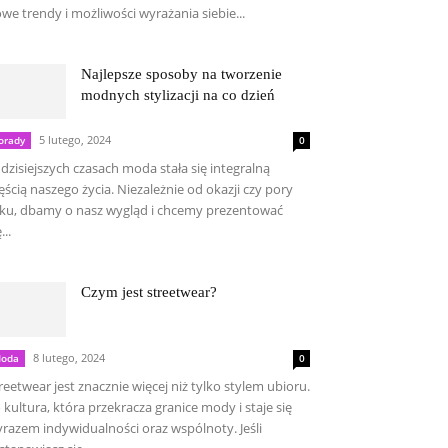
we trendy i możliwości wyrażania siebie...
Najlepsze sposoby na tworzenie
modnych stylizacji na co dzień
5 lutego, 2024
orady
0
dzisiejszych czasach moda stała się integralną
ęścią naszego życia. Niezależnie od okazji czy pory
ku, dbamy o nasz wygląd i chcemy prezentować
...
Czym jest streetwear?
8 lutego, 2024
oda
0
reetwear jest znacznie więcej niż tylko stylem ubioru.
 kultura, która przekracza granice mody i staje się
razem indywidualności oraz wspólnoty. Jeśli