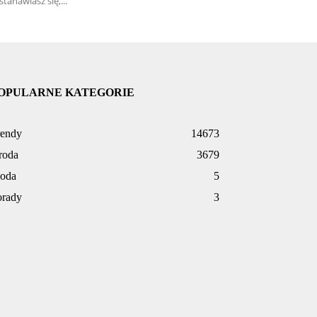
stanawiasz się,...
OPULARNE KATEGORIE
rendy
14673
roda
3679
oda
5
orady
3