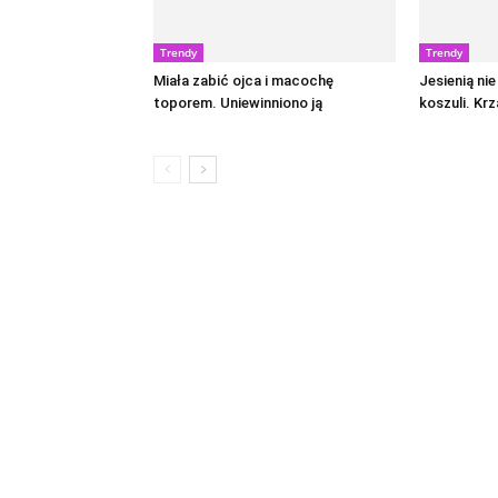
Trendy
Trendy
Miała zabić ojca i macochę
Jesienią ni
toporem. Uniewinniono ją
koszuli. Krz