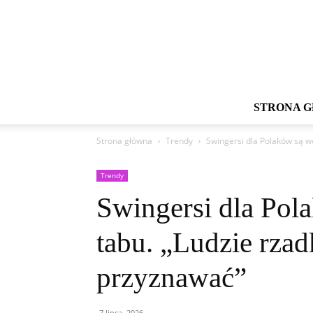
STRONA 
Strona główna
Trendy
Swingersi dla Polaków są w
Trendy
Swingersi dla Pol
tabu. „Ludzie rzad
przyznawać”
7 lipca, 2026