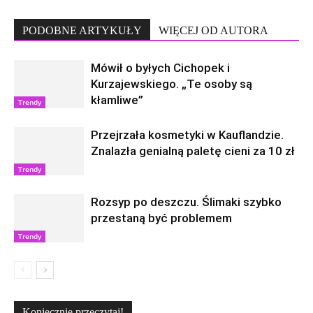
PODOBNE ARTYKUŁY
WIĘCEJ OD AUTORA
Mówił o byłych Cichopek i
Kurzajewskiego. „Te osoby są
kłamliwe”
Trendy
Przejrzała kosmetyki w Kauflandzie.
Znalazła genialną paletę cieni za 10 zł
Trendy
Rozsyp po deszczu. Ślimaki szybko
przestaną być problemem
Trendy
Koniecznie przeczytaj!