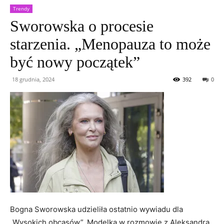
Trendy
Sworowska o procesie
starzenia. „Menopauza to może
być nowy początek”
18 grudnia, 2024
392
0
Bogna Sworowska udzieliła ostatnio wywiadu dla
„Wysokich obcasów”. Modelka w rozmowie z Aleksandrą