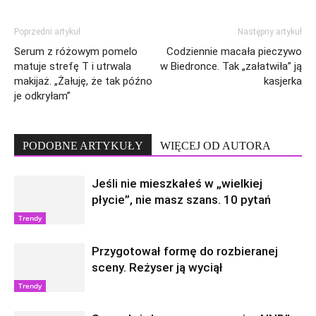
Poprzedni artykuł
Następny artykuł
Serum z różowym pomelo
Codziennie macała pieczywo
matuje strefę T i utrwala
w Biedronce. Tak „załatwiła” ją
makijaż. „Żałuję, że tak późno
kasjerka
je odkryłam”
PODOBNE ARTYKUŁY
WIĘCEJ OD AUTORA
Jeśli nie mieszkałeś w „wielkiej
płycie”, nie masz szans. 10 pytań
Trendy
Przygotował formę do rozbieranej
sceny. Reżyser ją wyciął
Trendy