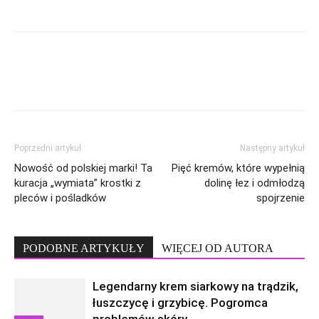
Poprzedni artykuł
Następny artykuł
Nowość od polskiej marki! Ta
Pięć kremów, które wypełnią
kuracja „wymiata” krostki z
dolinę łez i odmłodzą
pleców i pośladków
spojrzenie
PODOBNE ARTYKUŁY
WIĘCEJ OD AUTORA
Legendarny krem siarkowy na trądzik,
łuszczycę i grzybicę. Pogromca
problemów skóry