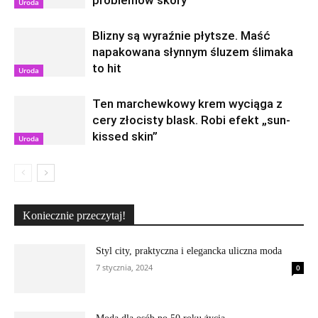
Uroda
Blizny są wyraźnie płytsze. Maść
napakowana słynnym śluzem ślimaka
to hit
Uroda
Ten marchewkowy krem wyciąga z
cery złocisty blask. Robi efekt „sun-
kissed skin”
Uroda
Koniecznie przeczytaj!
Styl city, praktyczna i elegancka uliczna moda
7 stycznia, 2024
0