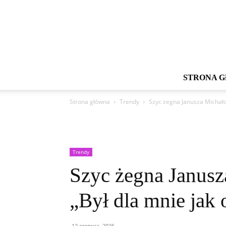
STRONA 
Strona główna
Trendy
Szyc żegna Janusza Michałow
Trendy
Szyc żegna Janusz
„Był dla mnie jak 
12 czerwca, 2026