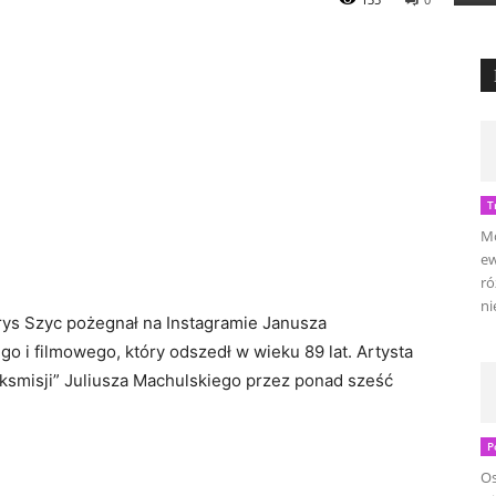
T
Mo
ew
ró
ni
rys Szyc pożegnał na Instagramie Janusza
o i filmowego, który odszedł w wieku 89 lat. Artysta
eksmisji” Juliusza Machulskiego przez ponad sześć
P
Os