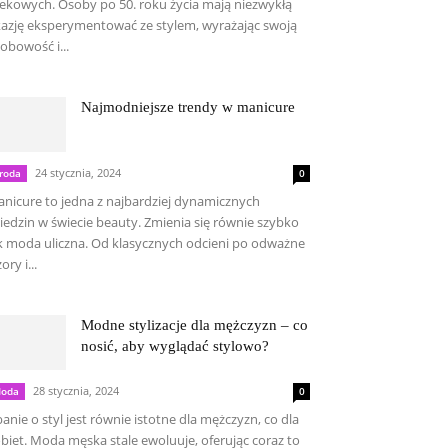
ekowych. Osoby po 50. roku życia mają niezwykłą
azję eksperymentować ze stylem, wyrażając swoją
obowość i...
Najmodniejsze trendy w manicure
24 stycznia, 2024
roda
0
nicure to jedna z najbardziej dynamicznych
iedzin w świecie beauty. Zmienia się równie szybko
k moda uliczna. Od klasycznych odcieni po odważne
ory i...
Modne stylizacje dla mężczyzn – co
nosić, aby wyglądać stylowo?
28 stycznia, 2024
oda
0
anie o styl jest równie istotne dla mężczyzn, co dla
biet. Moda męska stale ewoluuje, oferując coraz to