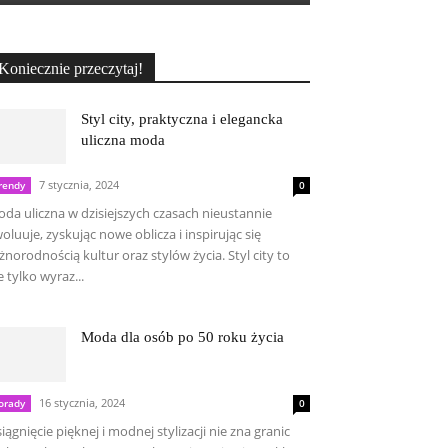
Koniecznie przeczytaj!
Styl city, praktyczna i elegancka
uliczna moda
7 stycznia, 2024
rendy
0
da uliczna w dzisiejszych czasach nieustannie
oluuje, zyskując nowe oblicza i inspirując się
żnorodnością kultur oraz stylów życia. Styl city to
e tylko wyraz...
Moda dla osób po 50 roku życia
16 stycznia, 2024
orady
0
iągnięcie pięknej i modnej stylizacji nie zna granic