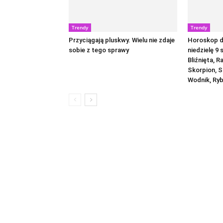
Trendy
Trendy
Przyciągają pluskwy. Wielu nie zdaje
Horoskop dz
sobie z tego sprawy
niedzielę 9 
Bliźnięta, R
Skorpion, S
Wodnik, Ry