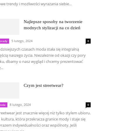
we trendy i możliwości wyrażania siebie...
Najlepsze sposoby na tworzenie
modnych stylizacji na co dzień
5 lutego, 2024
orady
0
dzisiejszych czasach moda stała się integralną
ęścią naszego życia. Niezależnie od okazji czy pory
ku, dbamy o nasz wygląd i chcemy prezentować
...
Czym jest streetwear?
8 lutego, 2024
oda
0
reetwear jest znacznie więcej niż tylko stylem ubioru.
 kultura, która przekracza granice mody i staje się
razem indywidualności oraz wspólnoty. Jeśli