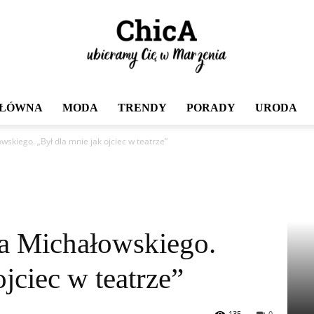
GŁÓWNA
MODA
TRENDY
PORADY
URODA
Chica
skiego. „Był dla mnie jak ojciec w teatrze”
a Michałowskiego.
ojciec w teatrze”
135
0