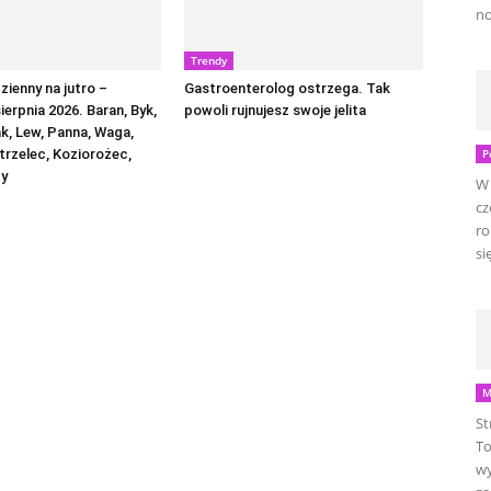
no
Trendy
ienny na jutro –
Gastroenterolog ostrzega. Tak
sierpnia 2026. Baran, Byk,
powoli rujnujesz swoje jelita
ak, Lew, Panna, Waga,
trzelec, Koziorożec,
P
by
W 
cz
ro
się
M
St
To
wy