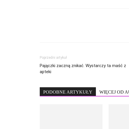
Poprzedni artykuł
Pajączki zaczną znikać. Wystarczy ta maść z
apteki
PODOBNE ARTYKUŁY
WIĘCEJ OD 