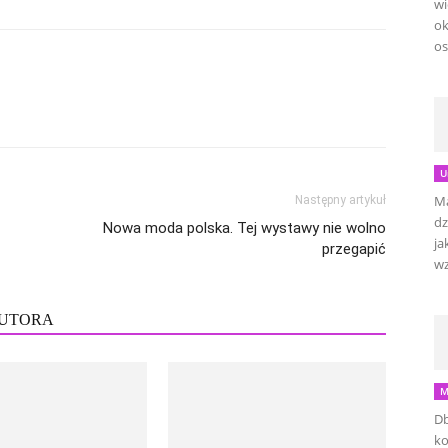
wi
ok
os
U
Ma
Następny artykuł
dz
Nowa moda polska. Tej wystawy nie wolno
ja
przegapić
wz
AUTORA
M
Db
ko