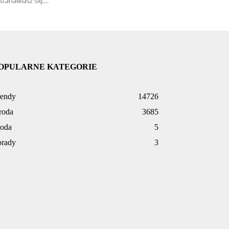
stanawiasz się,...
OPULARNE KATEGORIE
rendy
14726
roda
3685
oda
5
orady
3