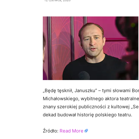
„Będę tęsknił, Januszku” – tymi słowami Bo
Michałowskiego, wybitnego aktora teatralneg
znany szerokiej publiczności z kultowej „S
dekad budował historię polskiego teatru.
Źródło:
Read More