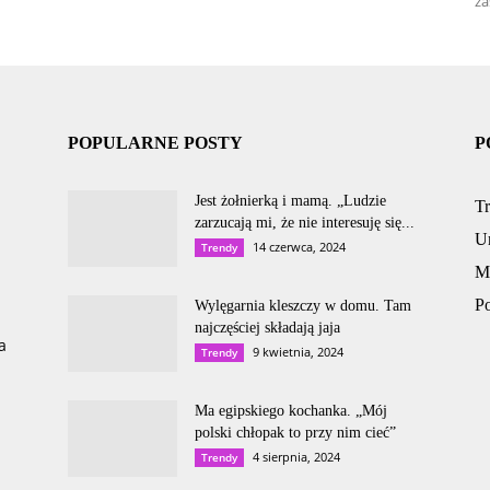
za
POPULARNE POSTY
P
Jest żołnierką i mamą. „Ludzie
T
zarzucają mi, że nie interesuję się...
U
14 czerwca, 2024
Trendy
M
P
Wylęgarnia kleszczy w domu. Tam
najczęściej składają jaja
a
9 kwietnia, 2024
Trendy
Ma egipskiego kochanka. „Mój
polski chłopak to przy nim cieć”
4 sierpnia, 2024
Trendy