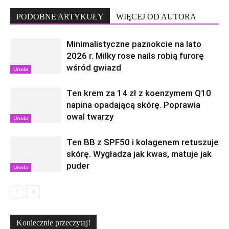
PODOBNE ARTYKUŁY
WIĘCEJ OD AUTORA
Minimalistyczne paznokcie na lato
2026 r. Milky rose nails robią furorę
wśród gwiazd
Uroda
Ten krem za 14 zł z koenzymem Q10
napina opadającą skórę. Poprawia
owal twarzy
Uroda
Ten BB z SPF50 i kolagenem retuszuje
skórę. Wygładza jak kwas, matuje jak
puder
Uroda
Koniecznie przeczytaj!