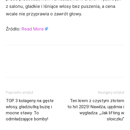
z salonu, gładkie i lśniące włosy bez puszenia, a cena
wcale nie przyprawia o zawrót głowy.
Źródło:
Read More
Poprzedni artykuł
Następny artykuł
TOP 3 kolageny na gęste
Ten krem z czystym złotem
włosy, gładziutką buzię i
to hit 2025! Nawilża, ujędrnia i
mocne stawy. To
wygładza. „Jak lifting w
odmładzające bomby!
słoiczku”