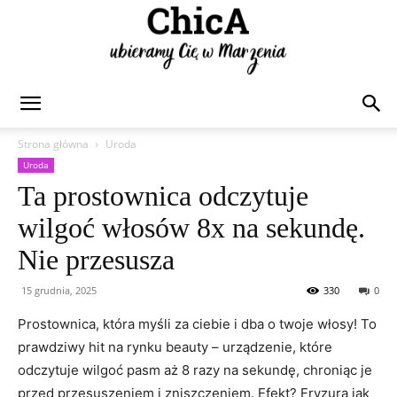
Chica
Strona główna
Uroda
Uroda
Ta prostownica odczytuje
wilgoć włosów 8x na sekundę.
Nie przesusza
15 grudnia, 2025
330
0
Prostownica, która myśli za ciebie i dba o twoje włosy! To
prawdziwy hit na rynku beauty – urządzenie, które
odczytuje wilgoć pasm aż 8 razy na sekundę, chroniąc je
przed przesuszeniem i zniszczeniem. Efekt? Fryzura jak