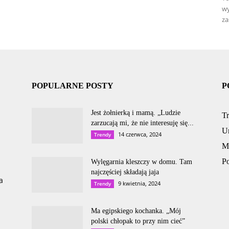
wy
za
POPULARNE POSTY
P
Jest żołnierką i mamą. „Ludzie
T
zarzucają mi, że nie interesuję się...
U
14 czerwca, 2024
Trendy
M
P
Wylęgarnia kleszczy w domu. Tam
najczęściej składają jaja
a
9 kwietnia, 2024
Trendy
Ma egipskiego kochanka. „Mój
polski chłopak to przy nim cieć”