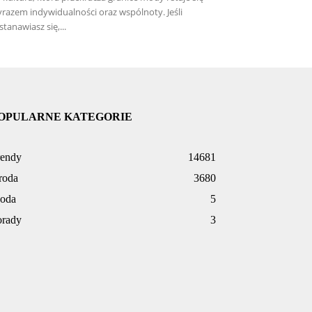
razem indywidualności oraz wspólnoty. Jeśli
stanawiasz się,...
OPULARNE KATEGORIE
rendy
14681
roda
3680
oda
5
orady
3