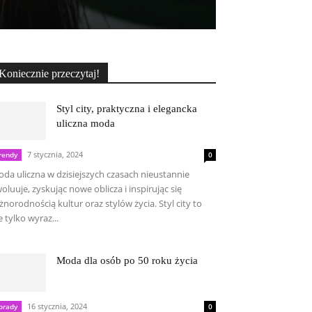
Koniecznie przeczytaj!
Styl city, praktyczna i elegancka
uliczna moda
7 stycznia, 2024
rendy
0
da uliczna w dzisiejszych czasach nieustannie
oluuje, zyskując nowe oblicza i inspirując się
żnorodnością kultur oraz stylów życia. Styl city to
e tylko wyraz...
Moda dla osób po 50 roku życia
16 stycznia, 2024
orady
0