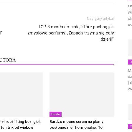
Os
wi
ok
Następny artykuł
os
TOP 3 masła do ciała, które pachną jak
!”
zmysłowe perfumy. „Zapach trzyma się cały
dzień!”
AUTORA
U
Ma
dz
ja
wz
Uroda
zł robi lifting bez igieł.
Bardzo mocne serum na plamy
M
y ten trik od wieków
posłoneczne i hormonalne. To