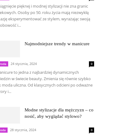
iągnięcie pięknej i modnej stylizacji nie zna granic
ekowych. Osoby po 50. roku życia mają niezwykłą
azję eksperymentować ze stylem, wyrażając swoją
obowość i...
Najmodniejsze trendy w manicure
24 stycznia, 2024
roda
0
nicure to jedna z najbardziej dynamicznych
iedzin w świecie beauty. Zmienia się równie szybko
k moda uliczna. Od klasycznych odcieni po odważne
ory i...
Modne stylizacje dla mężczyzn – co
nosić, aby wyglądać stylowo?
28 stycznia, 2024
oda
0