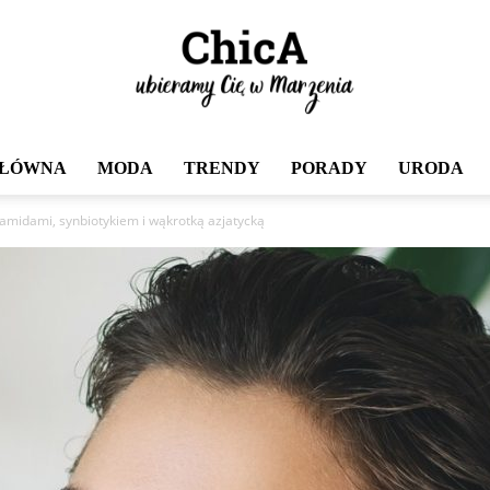
GŁÓWNA
MODA
TRENDY
PORADY
URODA
Chica
amidami, synbiotykiem i wąkrotką azjatycką