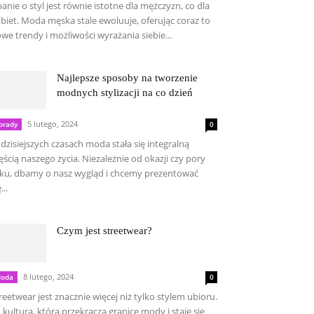
anie o styl jest równie istotne dla mężczyzn, co dla
biet. Moda męska stale ewoluuje, oferując coraz to
we trendy i możliwości wyrażania siebie...
Najlepsze sposoby na tworzenie
modnych stylizacji na co dzień
5 lutego, 2024
orady
0
dzisiejszych czasach moda stała się integralną
ęścią naszego życia. Niezależnie od okazji czy pory
ku, dbamy o nasz wygląd i chcemy prezentować
...
Czym jest streetwear?
8 lutego, 2024
oda
0
reetwear jest znacznie więcej niż tylko stylem ubioru.
 kultura, która przekracza granice mody i staje się