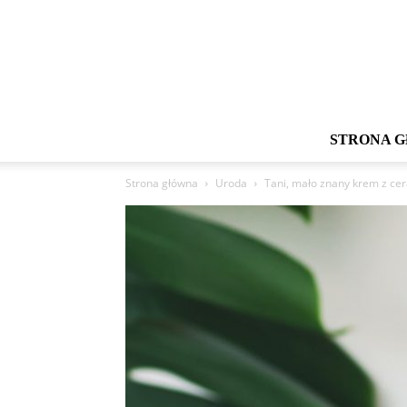
STRONA 
Strona główna
Uroda
Tani, mało znany krem z cer