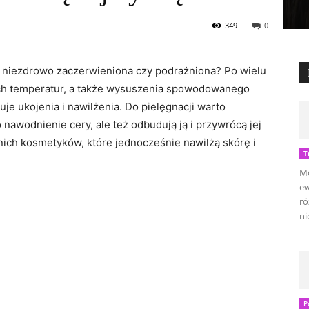
349
0
a, niezdrowo zaczerwieniona czy podrażniona? Po wielu
kich temperatur, a także wysuszenia spowodowanego
e ukojenia i nawilżenia. Do pielęgnacji warto
 nawodnienie cery, ale też odbudują ją i przywrócą jej
nich kosmetyków, które jednocześnie nawilżą skórę i
T
Mo
ew
ró
ni
P