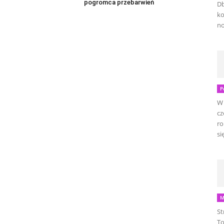
pogromca przebarwień
Db
ko
no
P
W 
cz
ro
się
M
St
To