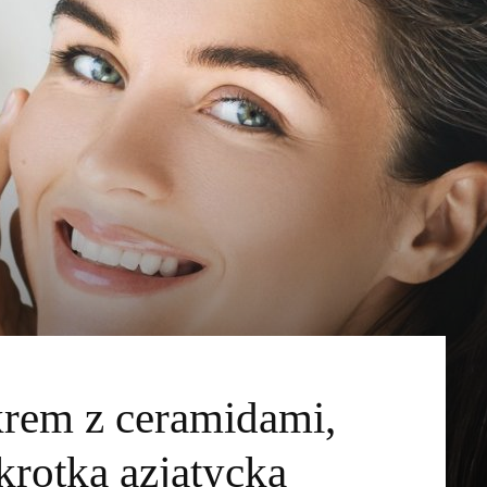
krem z ceramidami,
krotką azjatycką