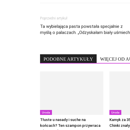
Poprzedni artykuł
Ta wybielająca pasta powstała specjalnie z
myślą o palaczach. „Odzyskałam biały uśmiech
PODOBNE ARTYKUŁY
WIĘCEJ OD 
Uroda
Uroda
Tłuste u nasady i suche na
Kamyk za 35 
końcach? Ten szampon przywraca
Chinki znał