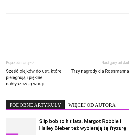
Poprzedni artykuł
Następny artykuł
Sześć olejków do ust, które
Trzy nagrody dla Rossmanna
pielęgnują i pięknie
nabłyszczają wargi
PODOBNE ARTYKUŁY
WIĘCEJ OD AUTORA
Slip bob to hit lata. Margot Robbie i
Hailey Bieber też wybierają tę fryzurę