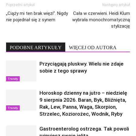
Poprzedni artykuł
Następny artykuł
„Ciąży mi ten brak więzi”. Nigdy
Cała w czerwieni. Heidi Klum
nie pojednał się z synem
wybrała monochromatyczną
stylizację
PODOBNE ARTYKUŁY
WIĘCEJ OD AUTORA
Przyciągają pluskwy. Wielu nie zdaje
sobie z tego sprawy
Trendy
Horoskop dzienny na jutro – niedzielę
9 sierpnia 2026. Baran, Byk, Bliźnięta,
Rak, Lew, Panna, Waga, Skorpion,
Trendy
Strzelec, Koziorożec, Wodnik, Ryby
Gastroenterolog ostrzega. Tak powoli
rujnujesz swoje jelita